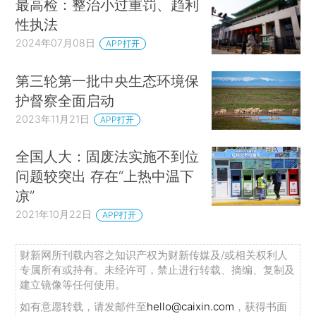
最高检：整治小过重罚、趋利
性执法
2024年07月08日
APP打开
第三轮第一批中央生态环境保
护督察全面启动
2023年11月21日
APP打开
全国人大：固废法实施不到位
问题较突出 存在“上热中温下
凉”
2021年10月22日
APP打开
财新网所刊载内容之知识产权为财新传媒及/或相关权利人
专属所有或持有。未经许可，禁止进行转载、摘编、复制及
建立镜像等任何使用。
如有意愿转载，请发邮件至
hello@caixin.com
，获得书面