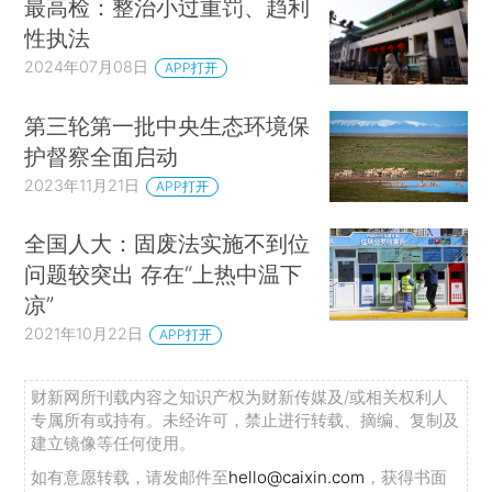
最高检：整治小过重罚、趋利
性执法
2024年07月08日
APP打开
第三轮第一批中央生态环境保
护督察全面启动
2023年11月21日
APP打开
全国人大：固废法实施不到位
问题较突出 存在“上热中温下
凉”
2021年10月22日
APP打开
财新网所刊载内容之知识产权为财新传媒及/或相关权利人
专属所有或持有。未经许可，禁止进行转载、摘编、复制及
建立镜像等任何使用。
如有意愿转载，请发邮件至
hello@caixin.com
，获得书面