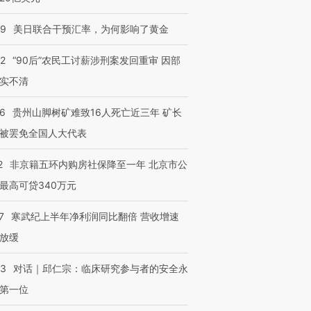
09
美日联合干预汇率，为何影响了黄金
32
“90后”农民工讨薪涉刑案发回重审 因部
实不清
36
贵州山脚树矿难致16人死亡近三年 矿长
被罢免全国人大代表
2
非京籍五环内购房社保降至一年 北京市公
最高可贷340万元
7
寒武纪上半年净利润同比翻倍 营收增速
放缓
53
对话｜邱仁宗：临床研究参与者的安全永
第一位