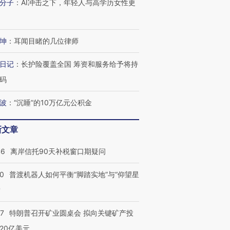
分子
：
AI冲击之下，年轻人与高学历女性更
坤
：
耳闻目睹的几位律师
日记
：
长护险覆盖全国 筹资和服务给予将持
码
波
：
“沉睡”的10万亿元公积金
新文章
46
离岸信托90天补税窗口期疑问
00
普渡机器人如何平衡“脚踏实地”与“仰望星
？
57
特朗普召开矿业圆桌会 拟向关键矿产投
20亿美元