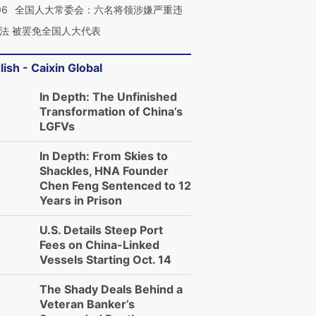
06
全国人大常委会：六名将领涉嫌严重违
法 被罢免全国人大代表
lish - Caixin Global
In Depth: The Unfinished
Transformation of China’s
LGFVs
In Depth: From Skies to
Shackles, HNA Founder
Chen Feng Sentenced to 12
Years in Prison
U.S. Details Steep Port
Fees on China-Linked
Vessels Starting Oct. 14
The Shady Deals Behind a
Veteran Banker’s