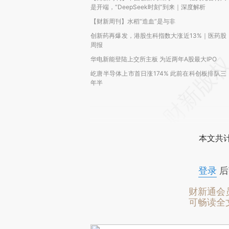
是开端，“DeepSeek时刻”到来｜深度解析
【财新周刊】水稻“造血”是与非
创新药再爆发，港股生科指数大涨近13%｜医药股
周报
华电新能登陆上交所主板 为近两年A股最大IPO
屹唐半导体上市首日涨174% 此前在科创板排队三
年半
本文共计
登录
后
财新通会
可畅读全