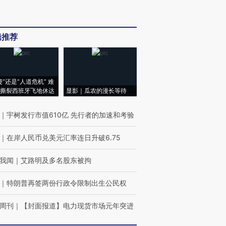
辑推荐
侵”还是“人道危机” 难
撕裂西班牙飞地休达
显影｜瓜农的漫长等待
｜
宇树发行市值610亿 先行者的加速和考验
｜
在岸人民币兑美元汇率连日升破6.75
我闻
｜
艾路明及多名股东被拘
｜
特朗普再签两份行政令限制出生公民权
周刊
｜
【封面报道】电力现货市场元年突进