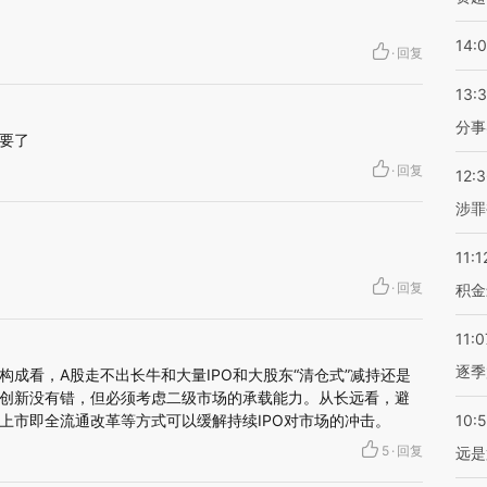
14:
·
回复
13:
分事
要了
·
回复
12:
涉罪
11:1
·
回复
积金
11:0
逐季
成看，A股走不出长牛和大量IPO和大股东“清仓式”减持还是
创新没有错，但必须考虑二级市场的承载能力。从长远看，避
上市即全流通改革等方式可以缓解持续IPO对市场的冲击。
10:
5
·
回复
远是