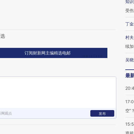
知识
受伤
丁金
精选
村夫
续加
订阅财新网主编精选电邮
吴晓
最
20:
17:
空”
新网观点
发布
15:
资超