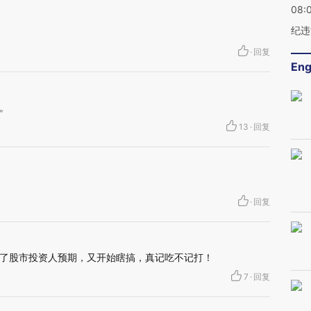
08:
纪违
·
回复
Eng
。
13
·
回复
·
回复
了股市投资人预期，又开始瞎搞，真记吃不记打！
7
·
回复