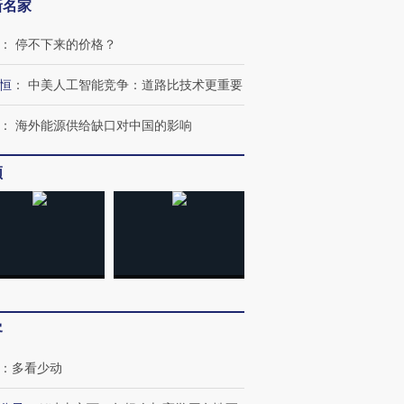
新名家
：
停不下来的价格？
恒
：
中美人工智能竞争：道路比技术更重要
：
海外能源供给缺口对中国的影响
频
客
：
多看少动