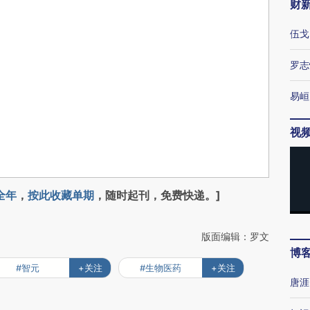
财
伍戈
罗志
易峘
视
全年
，
按此收藏单期
，随时起刊，免费快递。]
版面编辑：罗文
博
#智元
+关注
#生物医药
+关注
唐涯