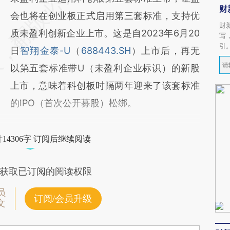
财
会也将在创业板正式启用第三套标准，支持优
财
质未盈利创新企业上市。这是自2023年6月20
写
引
日
智翔金泰-U
（
688443.SH
）上市后，再无
以第五套标准带U（未盈利企业标识）的新股
上市，意味着科创板时隔两年迎来了该套标准
的IPO（首次公开募股）松绑。
14306字 订阅后继续阅读
获取已订阅的阅读权限
员
订阅/会员升级
文