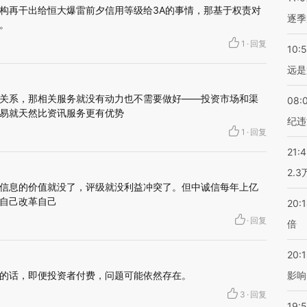
构再干出给恒大爆雷前夕信用等级给3A的事情，那基于权责对
逐季
。
1
·
回复
10:
远是
关系，那相关服务就没有动力也不需要做好——投资市场和渠
08:
易就天然比资讯服务更有优势
纪违
1
·
回复
21:
2.
信息的价值就没了，评级就没利益冲突了。但中诚信每年上亿
自己改革自己
20:
·
回复
倍
20:1
的话，即便投资者付费，问题可能依然存在。
影响
3
·
回复
19:5