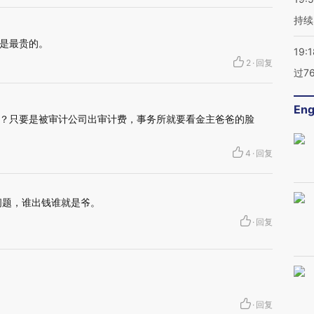
持续
是最贵的。
19:1
2
·
回复
过7
Eng
？只要是被审计公司出审计费，事务所就要看金主爸爸的脸
4
·
回复
问题，谁出钱谁就是爷。
·
回复
·
回复