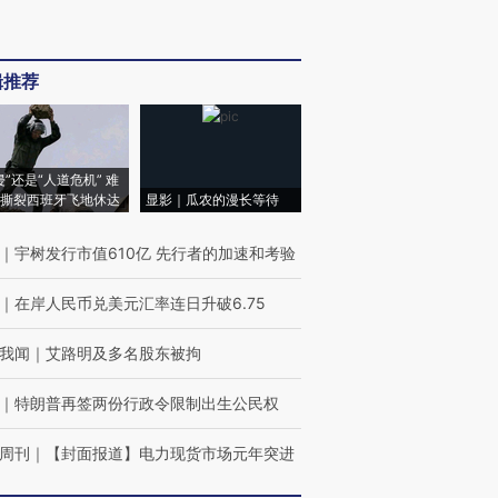
辑推荐
侵”还是“人道危机” 难
撕裂西班牙飞地休达
显影｜瓜农的漫长等待
｜
宇树发行市值610亿 先行者的加速和考验
｜
在岸人民币兑美元汇率连日升破6.75
我闻
｜
艾路明及多名股东被拘
｜
特朗普再签两份行政令限制出生公民权
周刊
｜
【封面报道】电力现货市场元年突进