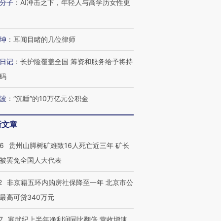
分子
：
AI冲击之下，年轻人与高学历女性更
坤
：
耳闻目睹的几位律师
日记
：
长护险覆盖全国 筹资和服务给予将持
码
波
：
“沉睡”的10万亿元公积金
新文章
36
贵州山脚树矿难致16人死亡近三年 矿长
被罢免全国人大代表
2
非京籍五环内购房社保降至一年 北京市公
最高可贷340万元
7
寒武纪上半年净利润同比翻倍 营收增速