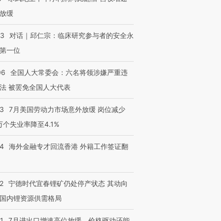
放缓
53
对话｜邱仁宗：临床研究参与者的安全永
第一位
06
全国人大常委会：六名将领涉嫌严重违
法 被罢免全国人大代表
43
7月美国劳动力市场意外放缓 岗位减少
3万个失业率降至4.1%
14
海外金融专才回流香港 外籍工作签证翻
2
宁德时代宜春锂矿仍处停产状态 其动向
国内锂资源供需格局
1
7月进出口增速高位放缓，价格驱动还能