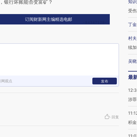
难，银行坏账能否变富矿？
知识
受伤
订阅财新网主编精选电邮
丁金
村夫
续加
吴晓
最
新网观点
发布
12:
涉罪
11:1
·
回复
积金
11:0