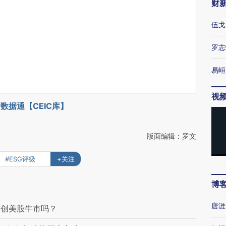
财
伍戈
罗志
易峘
视
数据通【CEIC库】
版面编辑：罗文
#ESG评级
+关注
博
唐涯
再创美股牛市吗？