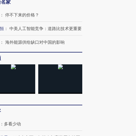
新名家
：
停不下来的价格？
恒
：
中美人工智能竞争：道路比技术更重要
：
海外能源供给缺口对中国的影响
频
客
：
多看少动