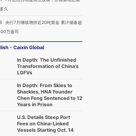
多久
8
央行7月继续增持近20吨黄金 累计储备超
600万盎司
lish - Caixin Global
In Depth: The Unfinished
Transformation of China’s
LGFVs
In Depth: From Skies to
Shackles, HNA Founder
Chen Feng Sentenced to 12
Years in Prison
U.S. Details Steep Port
Fees on China-Linked
Vessels Starting Oct. 14