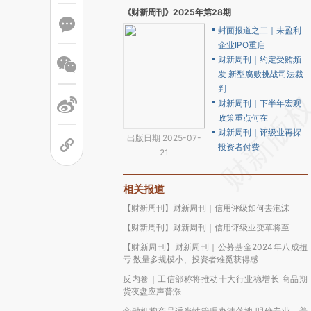
《财新周刊》2025年第28期
封面报道之二｜未盈利
企业IPO重启
财新周刊｜约定受贿频
发 新型腐败挑战司法裁
判
财新周刊｜下半年宏观
政策重点何在
财新周刊｜评级业再探
出版日期 2025-07-
投资者付费
21
相关报道
【财新周刊】财新周刊｜信用评级如何去泡沫
【财新周刊】财新周刊｜信用评级业变革将至
【财新周刊】财新周刊｜公募基金2024年八成扭
亏 数量多规模小、投资者难觅获得感
反内卷｜工信部称将推动十大行业稳增长 商品期
货夜盘应声普涨
金融机构产品适当性管理办法落地 明确专业、普