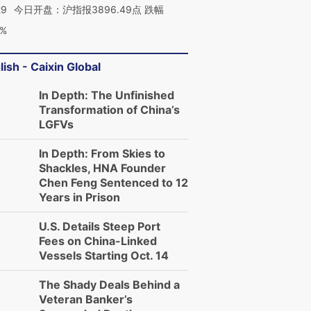
29
今日开盘：沪指报3896.49点 跌幅
0%
lish - Caixin Global
In Depth: The Unfinished
Transformation of China’s
LGFVs
In Depth: From Skies to
Shackles, HNA Founder
Chen Feng Sentenced to 12
Years in Prison
U.S. Details Steep Port
Fees on China-Linked
Vessels Starting Oct. 14
The Shady Deals Behind a
Veteran Banker’s