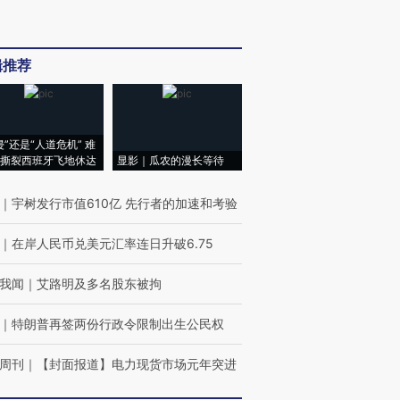
辑推荐
侵”还是“人道危机” 难
撕裂西班牙飞地休达
显影｜瓜农的漫长等待
｜
宇树发行市值610亿 先行者的加速和考验
｜
在岸人民币兑美元汇率连日升破6.75
我闻
｜
艾路明及多名股东被拘
｜
特朗普再签两份行政令限制出生公民权
周刊
｜
【封面报道】电力现货市场元年突进