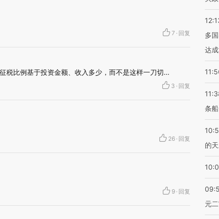
12:1
7
·
回复
多国
达成
11:5
征税比例基于投资金额、收入多少，而不是这样一刀切…
3
·
回复
11:3
条船
10:
26
·
回复
的天
10:
09:
9
·
回复
元二