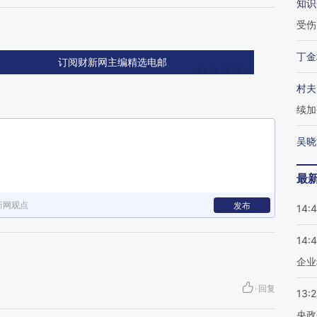
知识
同
受伤
丁金
订阅财新网主编精选电邮
村夫
续加
吴晓
最
新网观点
发布
14:
14:
企业
·
回复
13:
央政