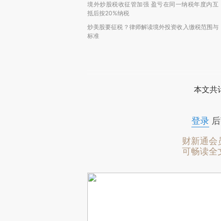
境外炒股税收征管加强 盈亏在同一纳税年度内互
抵后按20%纳税
炒美股要征税？律师解读境外投资收入缴税范围与
标准
本文共计
登录
后
财新通会
可畅读全