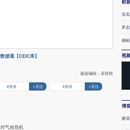
财
伍戈
罗志
易峘
视
数据通【CEIC库】
版面编辑：吴秋晗
#香港
+关注
#美国
+关注
博
唐涯
应对气候危机