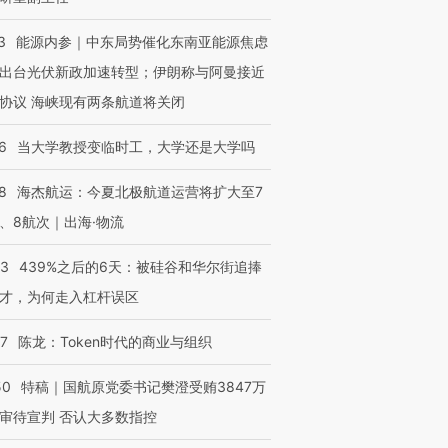
3
能源内参｜中东局势催化东南亚能源焦虑
出台光伏新政加速转型；伊朗称与阿曼接近
协议 海峡现有两条航道将关闭
6
当大学教授变临时工，大学还是大学吗
8
海杰航运：今夏北极航道运营将扩大至7
、8航次｜出海·物流
53
439%之后的6天：被硅谷和华尔街追捧
才，为何走入杠杆误区
07
陈龙：Token时代的商业与组织
50
特稿｜国航原党委书记樊澄受贿3847万
审待宣判 否认大多数指控