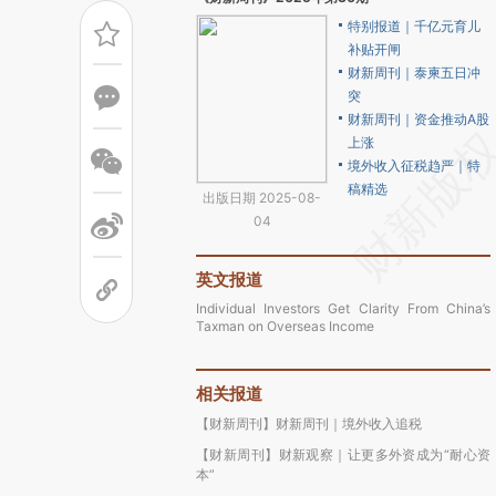
特别报道｜千亿元育儿
补贴开闸
财新周刊｜泰柬五日冲
突
财新周刊｜资金推动A股
上涨
境外收入征税趋严｜特
稿精选
出版日期 2025-08-
04
英文报道
Individual Investors Get Clarity From China’s
Taxman on Overseas Income
相关报道
【财新周刊】财新周刊｜境外收入追税
【财新周刊】财新观察｜让更多外资成为“耐心资
本”