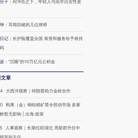
分子
：
AI冲击之下，年轻人与高学历女性更
坤
：
耳闻目睹的几位律师
日记
：
长护险覆盖全国 筹资和服务给予将持
码
波
：
“沉睡”的10万亿元公积金
新文章
44
大西洋观察｜特朗普助力金砖合作
40
刚果（金）铜钴精矿禁令扰动市场 多家
称暂无影响 | 出海·政策
25
人事观察｜长期任职湖北 周新群升任中
研室副主任