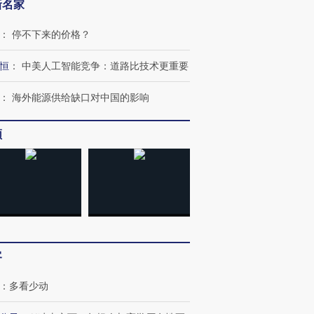
新名家
：
停不下来的价格？
恒
：
中美人工智能竞争：道路比技术更重要
：
海外能源供给缺口对中国的影响
频
客
：
多看少动