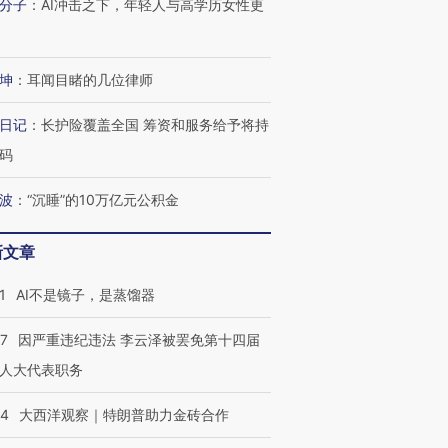
分子
：
AI冲击之下，年轻人与高学历女性更
坤
：
耳闻目睹的几位律师
日记
：
长护险覆盖全国 筹资和服务给予将持
码
波
：
“沉睡”的10万亿元公积金
新文章
1
AI不是镜子，是蒸馏器
07
因严重违纪违法 李云泽被罢免第十四届
人大代表职务
44
大西洋观察｜特朗普助力金砖合作