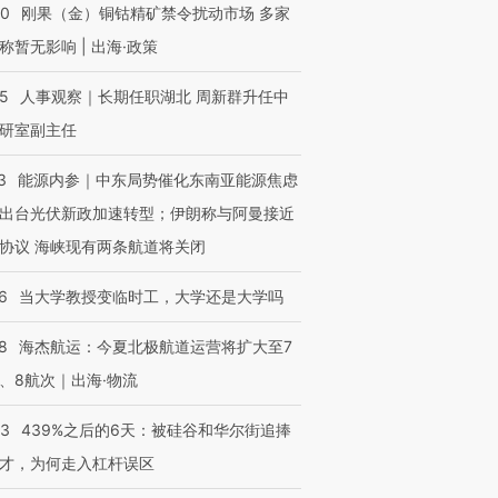
40
刚果（金）铜钴精矿禁令扰动市场 多家
称暂无影响 | 出海·政策
25
人事观察｜长期任职湖北 周新群升任中
研室副主任
3
能源内参｜中东局势催化东南亚能源焦虑
出台光伏新政加速转型；伊朗称与阿曼接近
协议 海峡现有两条航道将关闭
6
当大学教授变临时工，大学还是大学吗
8
海杰航运：今夏北极航道运营将扩大至7
、8航次｜出海·物流
53
439%之后的6天：被硅谷和华尔街追捧
才，为何走入杠杆误区