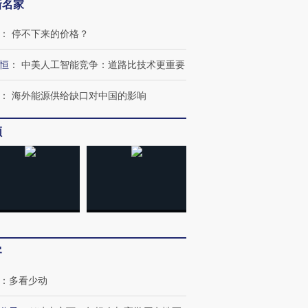
新名家
：
停不下来的价格？
恒
：
中美人工智能竞争：道路比技术更重要
：
海外能源供给缺口对中国的影响
频
客
：
多看少动