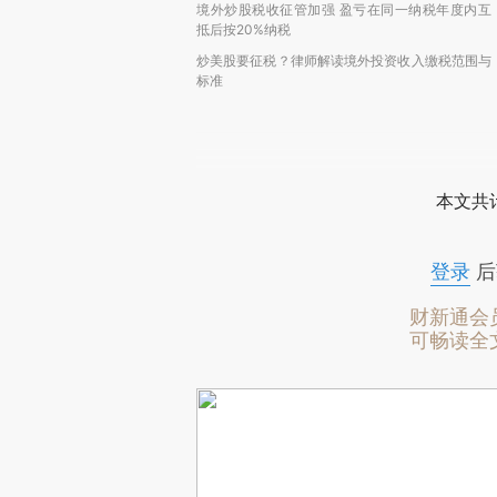
境外炒股税收征管加强 盈亏在同一纳税年度内互
抵后按20%纳税
炒美股要征税？律师解读境外投资收入缴税范围与
标准
本文共计
登录
后
财新通会
可畅读全