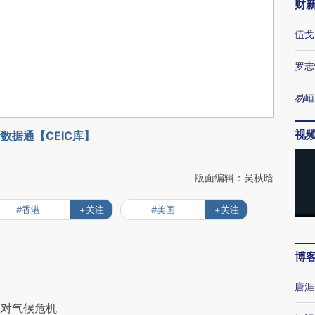
财
伍戈
罗志
易峘
视
数据通【CEIC库】
版面编辑：吴秋晗
#香港
+关注
#美国
+关注
博
唐涯
应对气候危机