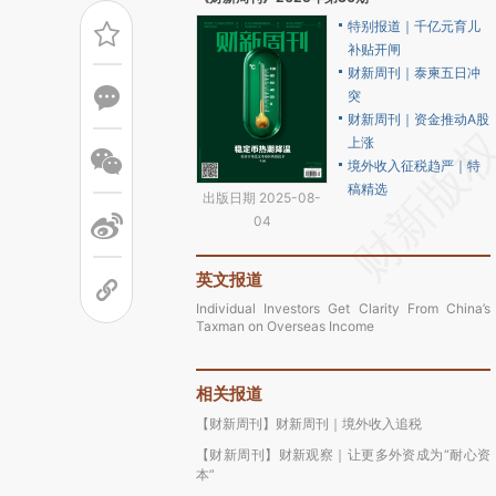
特别报道｜千亿元育儿
补贴开闸
财新周刊｜泰柬五日冲
突
财新周刊｜资金推动A股
上涨
境外收入征税趋严｜特
稿精选
出版日期 2025-08-
04
英文报道
Individual Investors Get Clarity From China’s
Taxman on Overseas Income
相关报道
【财新周刊】财新周刊｜境外收入追税
【财新周刊】财新观察｜让更多外资成为“耐心资
本”