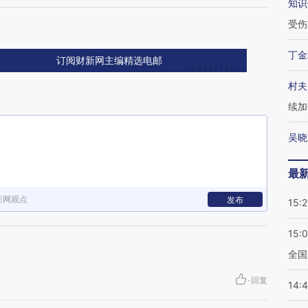
知识
同
受伤
丁金
订阅财新网主编精选电邮
村夫
续加
吴晓
最
新网观点
发布
15:2
15:
全国
·
回复
14: