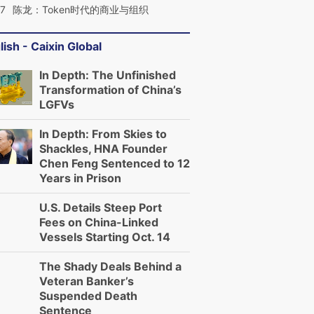
07
陈龙：Token时代的商业与组织
lish - Caixin Global
In Depth: The Unfinished
Transformation of China’s
LGFVs
In Depth: From Skies to
Shackles, HNA Founder
Chen Feng Sentenced to 12
Years in Prison
U.S. Details Steep Port
Fees on China-Linked
Vessels Starting Oct. 14
The Shady Deals Behind a
Veteran Banker’s
Suspended Death
Sentence