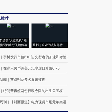
辑推荐
侵”还是“人道危机” 难
撕裂西班牙飞地休达
显影｜瓜农的漫长等待
｜
宇树发行市值610亿 先行者的加速和考验
｜
在岸人民币兑美元汇率连日升破6.75
我闻
｜
艾路明及多名股东被拘
｜
特朗普再签两份行政令限制出生公民权
周刊
｜
【封面报道】电力现货市场元年突进