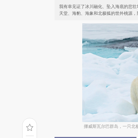
我有幸见证了冰川融化、坠入海底的悲壮
天堂、海豹、海象和北极狐的世外桃源，
挪威斯瓦尔巴群岛，一只北