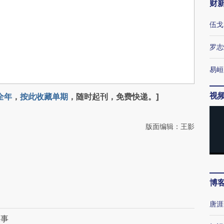
财
伍戈
罗志
易峘
视
全年
，
按此收藏单期
，随时起刊，免费快递。]
版面编辑：王影
博
唐涯
大事