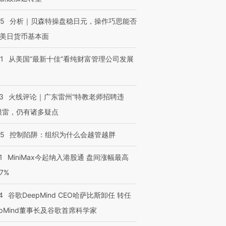
05
分析｜贝森特操盘稳日元，操作巧思能否
美日货币基本面
1
从美国“最新十佳”看纯财富管理公司发展
3
火线评论｜广东雷州“特教老师招聘违
很雷，仍有诸多疑点
05
控制陷阱：组织为什么会越管越胖
1
MiniMax今起纳入港股通 盘间涨幅最高
77%
4
谷歌DeepMind CEO哈萨比斯卸任 转任
epMind董事长及谷歌首席科学家