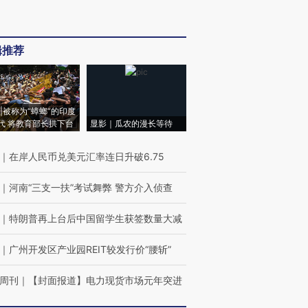
辑推荐
|被称为“蟑螂”的印度
代 将教育部长拱下台
显影｜瓜农的漫长等待
｜
在岸人民币兑美元汇率连日升破6.75
｜
河南“三支一扶”考试舞弊 警方介入侦查
｜
特朗普再上台后中国留学生获签数量大减
｜
广州开发区产业园REIT较发行价“腰斩”
周刊
｜
【封面报道】电力现货市场元年突进