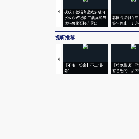
视线｜极端高温致多瑙河
水位跌破纪录 二战沉船与
韩国高温创百年
猛犸象化石接连露出
警告停止一切户
视听推荐
【不唯一答案】不止“养
【特别呈现】寻
老”
有意思的生活方