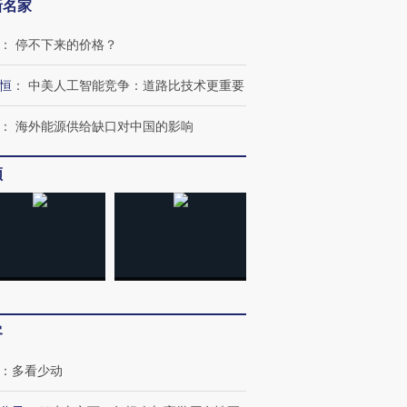
新名家
：
停不下来的价格？
恒
：
中美人工智能竞争：道路比技术更重要
：
海外能源供给缺口对中国的影响
频
客
：
多看少动