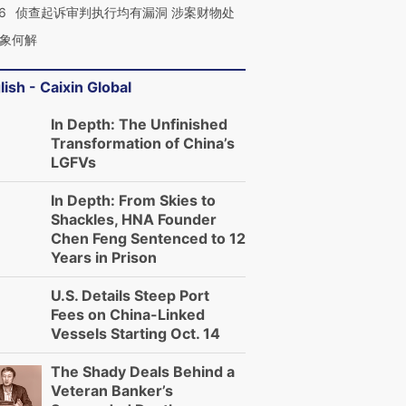
6
侦查起诉审判执行均有漏洞 涉案财物处
跨国走私7万
视线｜HYROX的吸金
视线｜被
象何解
检体内含3种
术：是什么让中产们甘
泽连斯基密集出访美英 索
度Z世代
心“花钱找虐”？
要防空导弹“救急”
育部长拱
lish - Caixin Global
In Depth: The Unfinished
Transformation of China’s
LGFVs
进第四届链博
【商旅对话】华住集团
技“链”接产
【特别呈现】寻找100种
CFO：不靠规模取胜，华
【特别呈
In Depth: From Skies to
有意思的生活方式·第三对
住三大增长引擎是什么？
有意思的
Shackles, HNA Founder
Chen Feng Sentenced to 12
Years in Prison
U.S. Details Steep Port
Fees on China-Linked
Vessels Starting Oct. 14
The Shady Deals Behind a
Veteran Banker’s