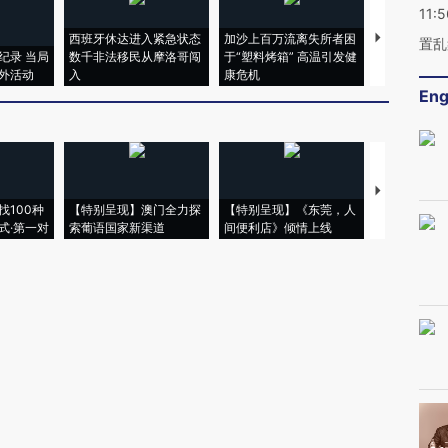
11:5
西班牙休达进入紧急状态
加沙上百万流离失所者困
马航飞行员
置乱
纪录 当局
数千非法移民从摩洛哥闯
于“塑料烤箱” 高温引发健
粒摇头丸 尿
外活动
入
康危机
毒品
Eng
【推广】走
找100种
【特别呈现】澳门全力探
【特别呈现】《东莞，人
会，让数智科
式·第一对
索葡语国家新渠道
间便利店》倾情上线
业