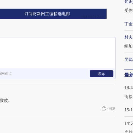
知识
受伤
订阅财新网主编精选电邮
丁金
村夫
续加
吴晓
新网观点
发布
最
16:
衔接
救赎。
·
回复
15:1
14:
光伏