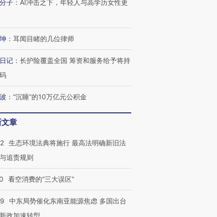
分子
：
AI冲击之下，年轻人与高学历女性更
坤
：
耳闻目睹的几位律师
日记
：
长护险覆盖全国 筹资和服务给予将持
码
波
：
“沉睡”的10万亿元公积金
新文章
42
生态环境法典将施行 最高法明确新旧法
与追责规则
0
看空消费的“三大误区”
59
中东局势催化东南亚能源焦虑 多国出台
新政加速转型