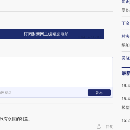
知识
选
受伤
局
丁金
订阅财新网主编精选电邮
村夫
续加
吴晓
最
16:
新网观点
发布
15:
模型
只有永恒的利益。
15:2
1
·
回复