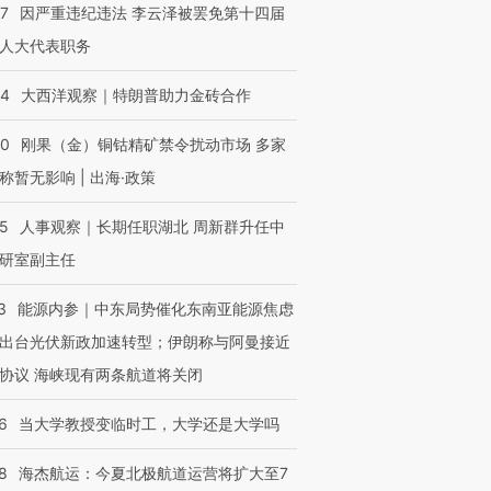
07
因严重违纪违法 李云泽被罢免第十四届
人大代表职务
44
大西洋观察｜特朗普助力金砖合作
40
刚果（金）铜钴精矿禁令扰动市场 多家
称暂无影响 | 出海·政策
25
人事观察｜长期任职湖北 周新群升任中
研室副主任
3
能源内参｜中东局势催化东南亚能源焦虑
出台光伏新政加速转型；伊朗称与阿曼接近
协议 海峡现有两条航道将关闭
6
当大学教授变临时工，大学还是大学吗
8
海杰航运：今夏北极航道运营将扩大至7