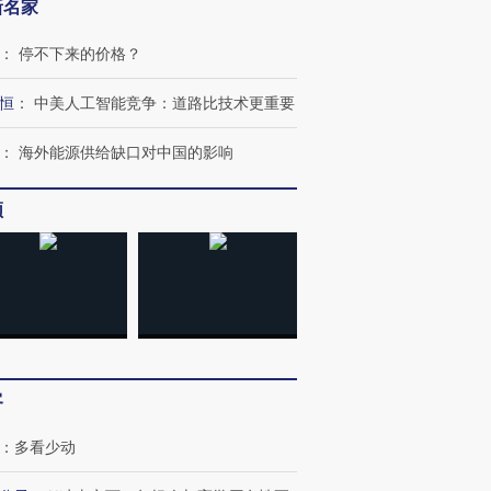
新名家
：
停不下来的价格？
恒
：
中美人工智能竞争：道路比技术更重要
：
海外能源供给缺口对中国的影响
频
客
：
多看少动