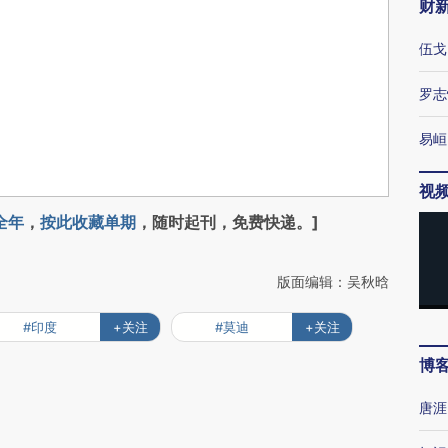
财
伍戈
罗志
易峘
视
全年
，
按此收藏单期
，随时起刊，免费快递。]
版面编辑：吴秋晗
#印度
+关注
#莫迪
+关注
博
唐涯