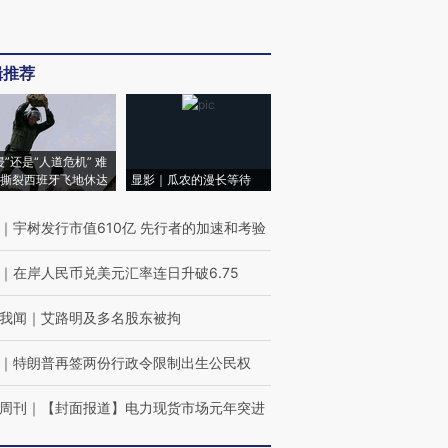
辑推荐
侵”还是“人道危机” 难
撕裂西班牙飞地休达
显影｜瓜农的漫长等待
｜
宇树发行市值610亿 先行者的加速和考验
｜
在岸人民币兑美元汇率连日升破6.75
我闻
｜
艾路明及多名股东被拘
｜
特朗普再签两份行政令限制出生公民权
周刊
｜
【封面报道】电力现货市场元年突进