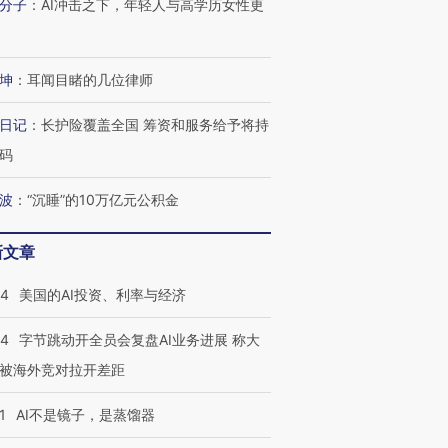
分子
：
AI冲击之下，年轻人与高学历女性更
坤
：
耳闻目睹的几位律师
日记
：
长护险覆盖全国 筹资和服务给予将持
码
波
：
“沉睡”的10万亿元公积金
新文章
44
美国的AI投资、利率与经济
44
字节跳动开全员会复盘AI业务进展 称大
被海外竞对拉开差距
1
AI不是镜子，是蒸馏器