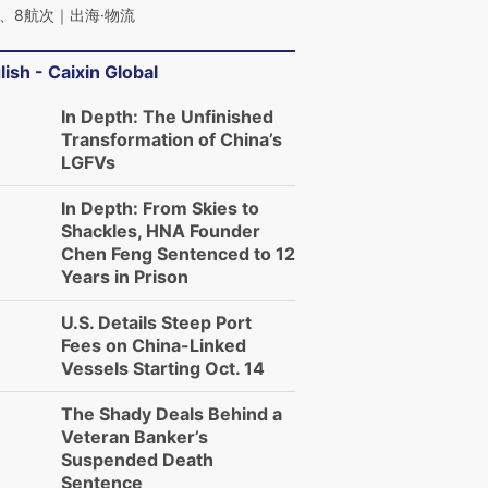
、8航次｜出海·物流
lish - Caixin Global
In Depth: The Unfinished
Transformation of China’s
LGFVs
In Depth: From Skies to
Shackles, HNA Founder
Chen Feng Sentenced to 12
Years in Prison
U.S. Details Steep Port
Fees on China-Linked
Vessels Starting Oct. 14
The Shady Deals Behind a
Veteran Banker’s
Suspended Death
Sentence