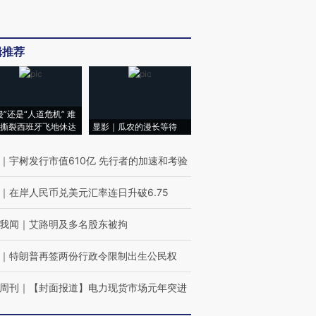
辑推荐
侵”还是“人道危机” 难
撕裂西班牙飞地休达
显影｜瓜农的漫长等待
｜
宇树发行市值610亿 先行者的加速和考验
｜
在岸人民币兑美元汇率连日升破6.75
我闻
｜
艾路明及多名股东被拘
｜
特朗普再签两份行政令限制出生公民权
周刊
｜
【封面报道】电力现货市场元年突进