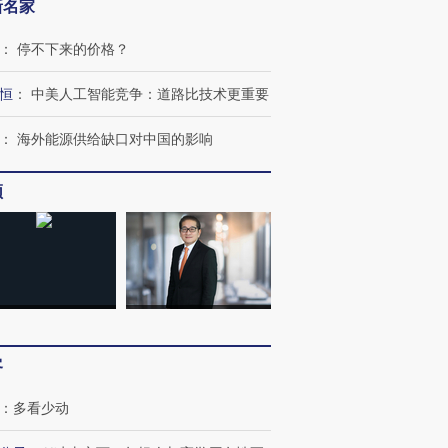
新名家
：
停不下来的价格？
恒
：
中美人工智能竞争：道路比技术更重要
：
海外能源供给缺口对中国的影响
频
客
：
多看少动