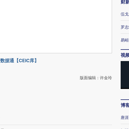
财
伍戈
罗志
易峘
视
数据通【CEIC库】
版面编辑：许金玲
博
唐涯
赛