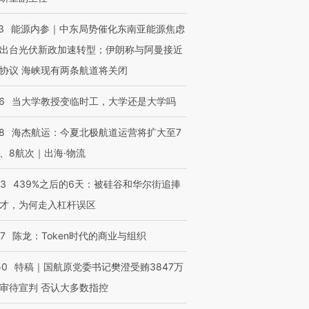
3
能源内参｜中东局势催化东南亚能源焦虑
出台光伏新政加速转型；伊朗称与阿曼接近
协议 海峡现有两条航道将关闭
6
当大学教授变临时工，大学还是大学吗
8
海杰航运：今夏北极航道运营将扩大至7
、8航次｜出海·物流
53
439%之后的6天：被硅谷和华尔街追捧
才，为何走入杠杆误区
07
陈龙：Token时代的商业与组织
50
特稿｜国航原党委书记樊澄受贿3847万
审待宣判 否认大多数指控