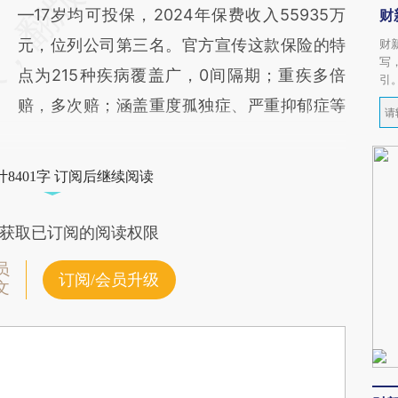
—17岁均可投保，2024年保费收入55935万
财
元，位列公司第三名。官方宣传这款保险的特
财
写
点为215种疾病覆盖广，0间隔期；重疾多倍
引
赔，多次赔；涵盖重度孤独症、严重抑郁症等
8401字 订阅后继续阅读
获取已订阅的阅读权限
员
订阅/会员升级
文