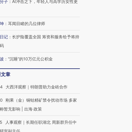
分子
：
AI冲击之下，年轻人与高学历女性更
坤
：
耳闻目睹的几位律师
日记
：
长护险覆盖全国 筹资和服务给予将持
码
波
：
“沉睡”的10万亿元公积金
新文章
44
大西洋观察｜特朗普助力金砖合作
40
刚果（金）铜钴精矿禁令扰动市场 多家
称暂无影响 | 出海·政策
25
人事观察｜长期任职湖北 周新群升任中
研室副主任