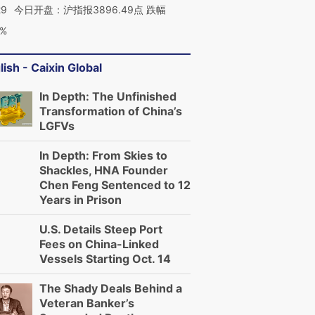
29
今日开盘：沪指报3896.49点 跌幅
0%
lish - Caixin Global
In Depth: The Unfinished
Transformation of China’s
LGFVs
In Depth: From Skies to
Shackles, HNA Founder
Chen Feng Sentenced to 12
Years in Prison
U.S. Details Steep Port
Fees on China-Linked
Vessels Starting Oct. 14
The Shady Deals Behind a
Veteran Banker’s