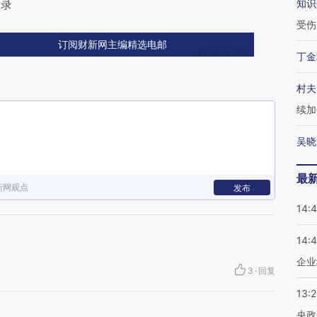
目录
知识
受伤
订阅财新网主编精选电邮
丁金
村夫
续加
吴晓
最
新网观点
发布
14:
14:
企业
3
·
回复
13:
央政