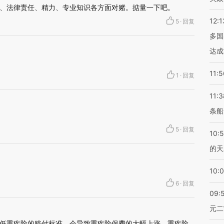
、法律责任、精力、专业知识各方面对赌。掂量一下吧。
12:1
5
·
回复
多国
达成
11:5
1
·
回复
11:3
条船
5
·
回复
10:
的天
10:
6
·
回复
09:
元二
低重疾险的赔付标准，会导致重疾险保费的大幅上涨，重疾险