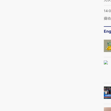
·
回复
14:
撬动
rio Amodei带领十多名员工离职并创立了Anthropic，后来推
底火爆社交媒体，成为明星产品；” cursor 不是anthropic公司的
Eng
3
·
回复
ude模型
·
回复
引人才机制，即使高薪挖转过来，也一定会留得住。
1
·
回复