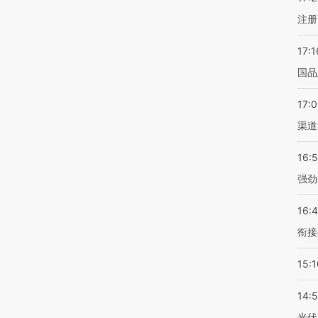
注册
的竞业有点泛滥，且偏向公司了
17:1
4
·
回复
国品
17:
渠道
点是掌握大模型人才，因为掌握transformer的人才很少。
架构Transformer的技术路线，认为基于token训练大模型
16:
1
·
回复
强劲
16:
衔接
1
·
回复
15:1
14:
光伏