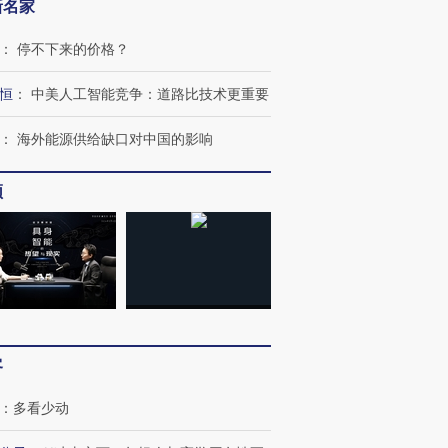
新名家
：
停不下来的价格？
恒
：
中美人工智能竞争：道路比技术更重要
：
海外能源供给缺口对中国的影响
频
客
：
多看少动