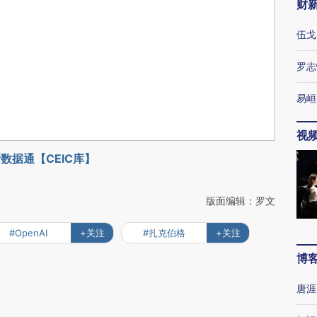
财
伍戈
罗志
易峘
视
数据通【CEIC库】
版面编辑：罗文
#OpenAI
+关注
#扎克伯格
+关注
博
唐涯