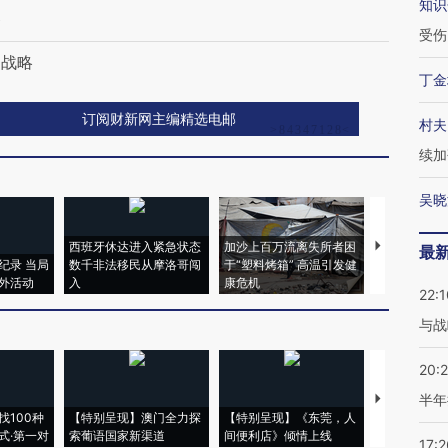
知识
资
受伤
国战略
丁金
订阅财新网主编精选电邮
村夫
续加
吴晓
最
22:1
新网观点
发布
与战
20:
半年
是硅谷创新此起彼伏的根本！
·
回复
17:2