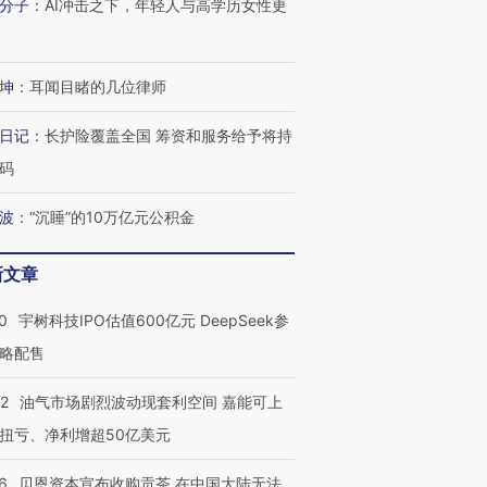
分子
：
AI冲击之下，年轻人与高学历女性更
坤
：
耳闻目睹的几位律师
日记
：
长护险覆盖全国 筹资和服务给予将持
码
波
：
“沉睡”的10万亿元公积金
新文章
0
宇树科技IPO估值600亿元 DeepSeek参
略配售
22
油气市场剧烈波动现套利空间 嘉能可上
扭亏、净利增超50亿美元
6
贝恩资本宣布收购贡茶 在中国大陆无法