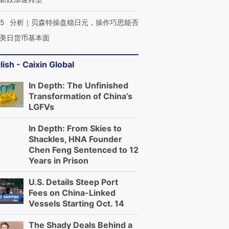
05
分析｜贝森特操盘稳日元，操作巧思能否
美日货币基本面
lish - Caixin Global
In Depth: The Unfinished
Transformation of China’s
LGFVs
In Depth: From Skies to
Shackles, HNA Founder
Chen Feng Sentenced to 12
Years in Prison
U.S. Details Steep Port
Fees on China-Linked
Vessels Starting Oct. 14
The Shady Deals Behind a