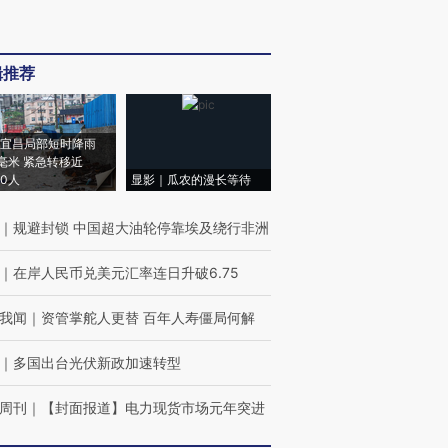
辑推荐
宜昌局部短时降雨
8毫米 紧急转移近
00人
显影｜瓜农的漫长等待
｜
规避封锁 中国超大油轮停靠埃及绕行非洲
｜
在岸人民币兑美元汇率连日升破6.75
我闻
｜
资管掌舵人更替 百年人寿僵局何解
｜
多国出台光伏新政加速转型
周刊
｜
【封面报道】电力现货市场元年突进