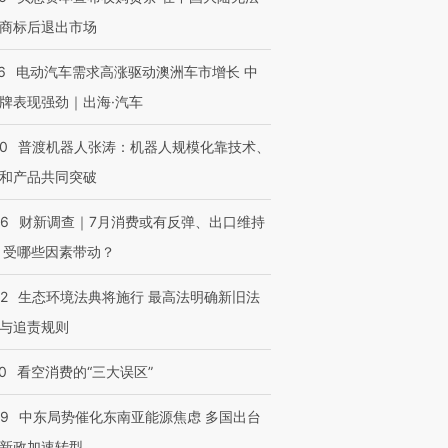
商标后退出市场
6
电动汽车需求高涨驱动澳洲车市增长 中
牌表现强劲｜出海·汽车
00
普渡机器人张涛：机器人规模化靠技术、
和产品共同突破
56
财新调查｜7月消费或有反弹、出口维持
 受哪些因素带动？
42
生态环境法典将施行 最高法明确新旧法
与追责规则
0
看空消费的“三大误区”
59
中东局势催化东南亚能源焦虑 多国出台
新政加速转型