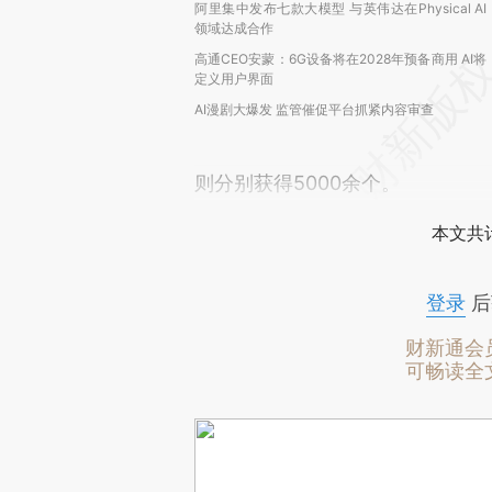
阿里集中发布七款大模型 与英伟达在Physical AI
领域达成合作
高通CEO安蒙：6G设备将在2028年预备商用 AI将
定义用户界面
AI漫剧大爆发 监管催促平台抓紧内容审查
则分别获得5000余个。
本文共计
登录
后
财新通会
可畅读全