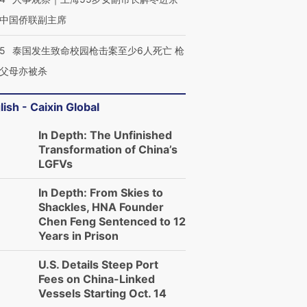
中国侨联副主席
45
泰国发生致命校园枪击案至少6人死亡 枪
父母亦被杀
lish - Caixin Global
跨国走私7万
视线｜被称为“蟑螂”的印
视线｜“入侵”还是“人道危
检体内含3种
In Depth: The Unfinished
度Z世代 用街头抗争将教
机”？难民潮撕裂西班牙
秘鲁纳斯
育部长拱下台
飞地休达
13人遇难
Transformation of China’s
LGFVs
In Depth: From Skies to
Shackles, HNA Founder
Chen Feng Sentenced to 12
进第四届链博
【商旅对话】华住集团
Years in Prison
技“链”接产
【特别呈现】寻找100种
CFO：不靠规模取胜，华
【特别呈
有意思的生活方式·第三对
住三大增长引擎是什么？
有意思的
U.S. Details Steep Port
Fees on China-Linked
Vessels Starting Oct. 14