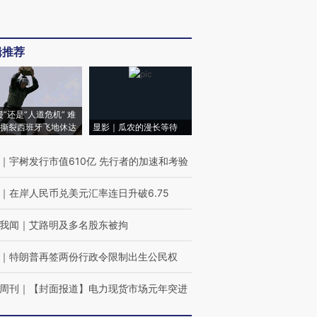
辑推荐
侵”还是“人道危机” 难
撕裂西班牙飞地休达
显影｜瓜农的漫长等待
｜
宇树发行市值610亿 先行者的加速和考验
｜
在岸人民币兑美元汇率连日升破6.75
我闻
｜
艾路明及多名股东被拘
｜
特朗普再签两份行政令限制出生公民权
周刊
｜
【封面报道】电力现货市场元年突进