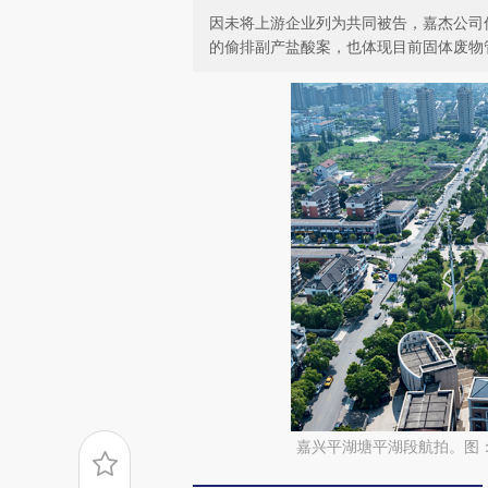
因未将上游企业列为共同被告，嘉杰公司
的偷排副产盐酸案，也体现目前固体废物
嘉兴平湖塘平湖段航拍。图