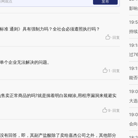
新网观点
发布
影响
19:5
标准 通则》具有强制力吗？全社会必须遵照执行吗？
持续
·
回复
19:1
过7
单个企业无法解决的问题。
19:1
1
·
回复
能否
19:
钱售卖正常商品的吗?就是揣着明白装糊涂,用程序漏洞来规避实
大选
9
·
回复
19:0
会向
没有回答，即，其副产盐酸除了卖给嘉杰公司之外，其他部分
18: