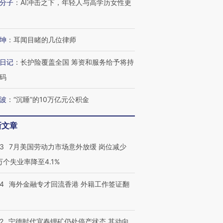
分子
：
AI冲击之下，年轻人与高学历女性更
坤
：
耳闻目睹的几位律师
日记
：
长护险覆盖全国 筹资和服务给予将持
码
波
：
“沉睡”的10万亿元公积金
新文章
43
7月美国劳动力市场意外放缓 岗位减少
3万个失业率降至4.1%
14
海外金融专才回流香港 外籍工作签证翻
2
宁德时代宜春锂矿仍处停产状态 其动向