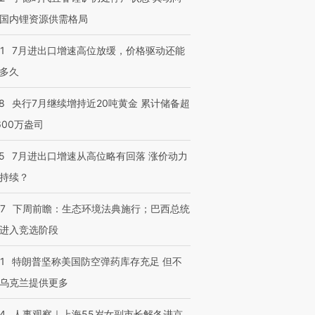
国内锂资源供需格局
1
7月进出口增速高位放缓，价格驱动还能
多久
8
央行7月继续增持近20吨黄金 累计储备超
600万盎司
5
7月进出口增速从高位略有回落 涨价动力
持续？
07
下周前瞻：生态环境法典施行；巴西总统
进入竞选阶段
1
特朗普坚称美国防空弹药库存充足 但不
乌克兰提供更多
24
人事观察｜上海55岁女副市长解冬进京