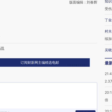
知识
版面编辑：刘春辉
受伤
丁金
村夫
雨
续加
久战
吴晓
最
订阅财新网主编精选电邮
21:
2.
20:
倍
20:1