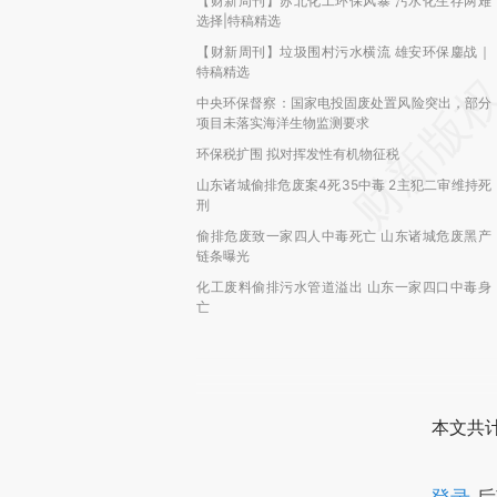
【财新周刊】苏北化工环保风暴 污水化生存两难
选择|特稿精选
【财新周刊】垃圾围村污水横流 雄安环保鏖战｜
特稿精选
中央环保督察：国家电投固废处置风险突出，部分
项目未落实海洋生物监测要求
环保税扩围 拟对挥发性有机物征税
山东诸城偷排危废案4死35中毒 2主犯二审维持死
刑
偷排危废致一家四人中毒死亡 山东诸城危废黑产
链条曝光
化工废料偷排污水管道溢出 山东一家四口中毒身
亡
本文共计