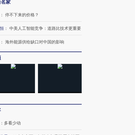
新名家
：
停不下来的价格？
恒
：
中美人工智能竞争：道路比技术更重要
：
海外能源供给缺口对中国的影响
频
客
：
多看少动