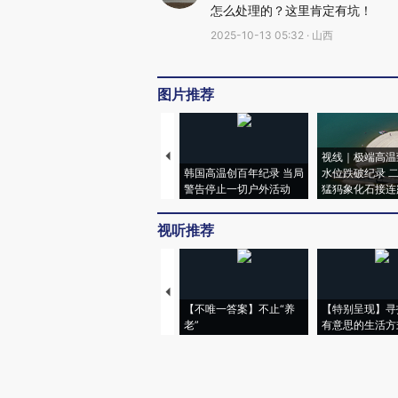
怎么处理的？这里肯定有坑！
2025-10-13 05:32 · 山西
图片推荐
视线｜极端高温
韩国高温创百年纪录 当局
水位跌破纪录 
警告停止一切户外活动
猛犸象化石接连
视听推荐
【不唯一答案】不止“养
【特别呈现】寻
老”
有意思的生活方