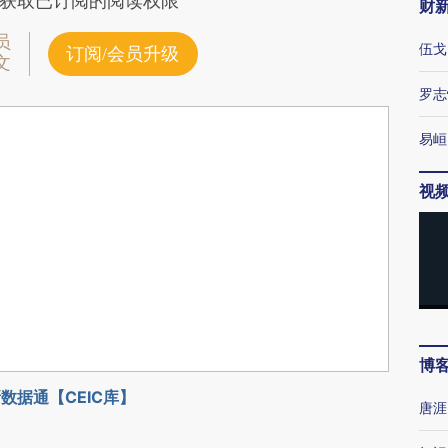
获取已订阅的阅读权限
财
员
伍戈
订阅/会员升级
文
罗志
易峘
视
博
数据通【CEIC库】
唐涯