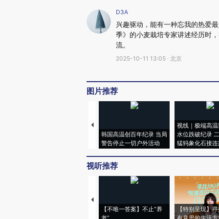
D3A
兴趣驱动，能有一种忘我的热爱最
季》的小麦栽培专家讲述经历时，
流。
2025-10-11 13:05 · 北京
图片推荐
视线｜极端高温
韩国高温创百年纪录 当局
水位跌破纪录 
警告停止一切户外活动
猛犸象化石接连
视听推荐
【不唯一答案】不止“养
【特别呈现】寻
老”
有意思的生活方