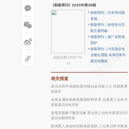
《财新周刊》2025年第39期
财新周刊｜日本等待新
首相
财新周刊｜跨境支付互
联互通突破
财新周刊｜推广住院免
陪护
财新周刊｜汽车国企专
业整合遇阻 未来仍有可
出版日期 2025-10-
能启动重组
13
相关报道
诺贝尔和平奖颁给委内瑞拉反对派人士 特朗普梦
想落空
创造金属有机框架重塑材料世界 日澳美三位科学
家获诺贝尔化学奖
发现宏观量子隧穿现象 英法美三位科学家获2025
诺贝尔物理学奖
因洞悉人体如何控制免疫系统 三位美日科学家获