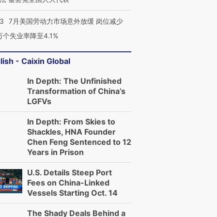
43
7月美国劳动力市场意外放缓 岗位减少
3万个失业率降至4.1%
lish - Caixin Global
In Depth: The Unfinished
Transformation of China’s
LGFVs
In Depth: From Skies to
跨国走私7万
视线｜被称为“蟑螂”的印
视线｜“入侵”还是“人道危
Shackles, HNA Founder
检体内含3种
度Z世代 用街头抗争将教
机”？难民潮撕裂西班牙
秘鲁纳斯
Chen Feng Sentenced to 12
育部长拱下台
飞地休达
13人遇难
Years in Prison
U.S. Details Steep Port
Fees on China-Linked
Vessels Starting Oct. 14
进第四届链博
【商旅对话】华住集团
技“链”接产
【特别呈现】寻找100种
CFO：不靠规模取胜，华
【特别呈
The Shady Deals Behind a
有意思的生活方式·第三对
住三大增长引擎是什么？
有意思的