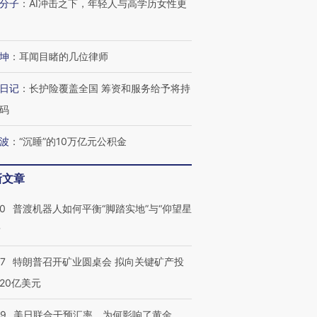
分子
：
AI冲击之下，年轻人与高学历女性更
坤
：
耳闻目睹的几位律师
日记
：
长护险覆盖全国 筹资和服务给予将持
码
波
：
“沉睡”的10万亿元公积金
新文章
00
普渡机器人如何平衡“脚踏实地”与“仰望星
？
57
特朗普召开矿业圆桌会 拟向关键矿产投
20亿美元
09
美日联合干预汇率，为何影响了黄金