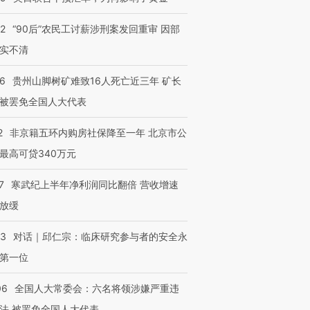
32
“90后”农民工讨薪涉刑案发回重审 因部
实不清
36
贵州山脚树矿难致16人死亡近三年 矿长
被罢免全国人大代表
2
非京籍五环内购房社保降至一年 北京市公
最高可贷340万元
7
寒武纪上半年净利润同比翻倍 营收增速
放缓
53
对话｜邱仁宗：临床研究参与者的安全永
第一位
06
全国人大常委会：六名将领涉嫌严重违
法 被罢免全国人大代表