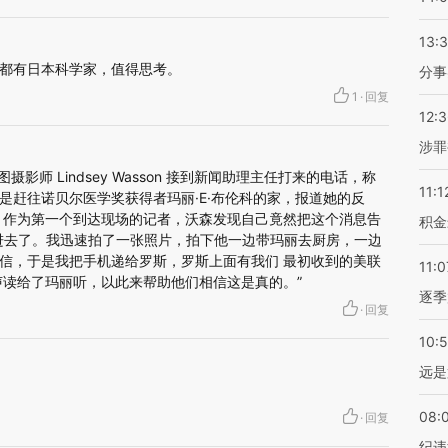
13:
都有日本科学家，值得思考。
分事
1
·
回复
12:
涉罪
影师 Lindsey Wasson 接到新闻助理主任打来的电话，称
11:1
是赶往诺贝尔医学奖获得者玛丽·E·布伦科的家，报道她的反
：作为第一个到达现场的记者，沃森发现自己竟然把这个消息告
积金
进去了。我迅速拍了一张照片，拍下他一边带玛丽去厨房，一边
信，于是我把手机递给罗斯，罗斯上面有我们 最初收到的美联
11:0
声读给了玛丽听，以此来帮助他们相信这是真的。”
逐季
·
回复
10:
远是
08:
·
回复
纪违