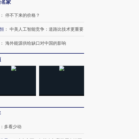
新名家
：
停不下来的价格？
恒
：
中美人工智能竞争：道路比技术更重要
：
海外能源供给缺口对中国的影响
频
客
：
多看少动