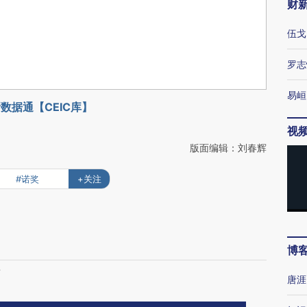
财
伍戈
罗志
易峘
数据通【CEIC库】
视
版面编辑：刘春辉
#诺奖
+关注
博
雨
唐涯