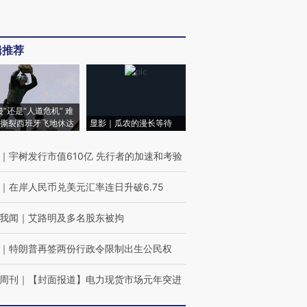
辑推荐
侵”还是“人道危机” 难
撕裂西班牙飞地休达
显影｜瓜农的漫长等待
｜
宇树发行市值610亿 先行者的加速和考验
｜
在岸人民币兑美元汇率连日升破6.75
我闻
｜
艾路明及多名股东被拘
｜
特朗普再签两份行政令限制出生公民权
周刊
｜
【封面报道】电力现货市场元年突进