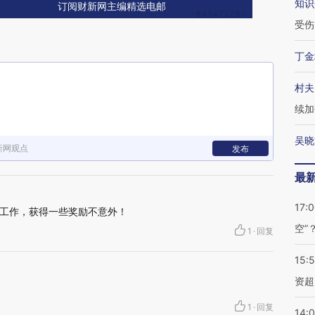
知识
订阅财新网主编精选电邮
受伤
丁金
村夫
续加
吴晓
新网观点
发布
最
17:
工作，获得一些奖励不意外！
空”
1
·
回复
15:
资超
1
·
回复
14: