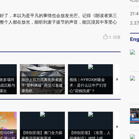
21:
好了，本以为是平凡的事情也会放发光芒。记得《朗读者第三
整个人都在放光，能听到麦子拔节的声音，能沉浸其中享受心
2.
2
·
回复
Eng
致多瑙河
加沙上百万流离失所者困
视线｜HYROX的吸金
马航飞行员
二战沉船与
于“塑料烤箱” 高温引发健
术：是什么让中产们甘
粒摇头丸 尿
露出
康危机
心“花钱找虐”？
毒品
【推广】走
找100种
【特别呈现】澳门全力探
【特别呈现】《东莞，人
会，让数智科
式·第一对
索葡语国家新渠道
间便利店》倾情上线
业