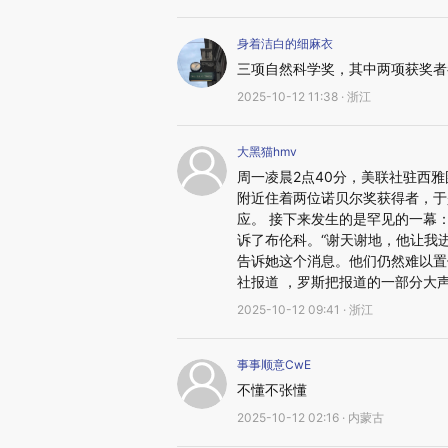
身着洁白的细麻衣
三项自然科学奖，其中两项获奖者
2025-10-12 11:38 · 浙江
大黑猫hmv
周一凌晨2点40分，美联社驻西雅图摄
附近住着两位诺贝尔奖获得者，于
应。 接下来发生的是罕见的一幕
诉了布伦科。“谢天谢地，他让我
告诉她这个消息。他们仍然难以置
社报道 ，罗斯把报道的一部分大
2025-10-12 09:41 · 浙江
事事顺意CwE
不懂不张懂
2025-10-12 02:16 · 内蒙古