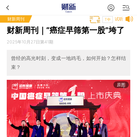
财新周刊
试听
T中
财新周刊｜“癌症早筛第一股”垮了
2025年10月27日第41期
曾经的高光时刻，变成一地鸡毛，如何开始？怎样结
束？
原图