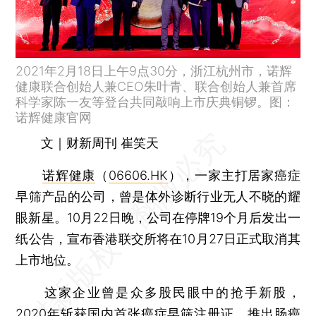
2021年2月18日上午9点30分，浙江杭州市，诺辉
健康联合创始人兼CEO朱叶青、联合创始人兼首席
科学家陈一友等登台共同敲响上市庆典铜锣。图：
诺辉健康官网
文｜财新周刊 崔笑天
诺辉健康
（
06606.HK
），一家主打居家癌症
早筛产品的公司，曾是体外诊断行业无人不晓的耀
眼新星。10月22日晚，公司在停牌19个月后发出一
纸公告，宣布香港联交所将在10月27日正式取消其
上市地位。
这家企业曾是众多股民眼中的抢手新股，
2020年斩获国内首张癌症早筛注册证，推出肠癌