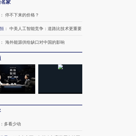
新名家
：
停不下来的价格？
恒
：
中美人工智能竞争：道路比技术更重要
：
海外能源供给缺口对中国的影响
频
客
：
多看少动