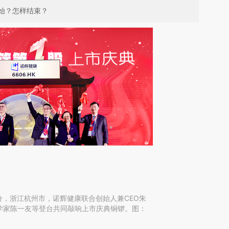
始？怎样结束？
30分，浙江杭州市，诺辉健康联合创始人兼CEO朱
学家陈一友等登台共同敲响上市庆典铜锣。图：