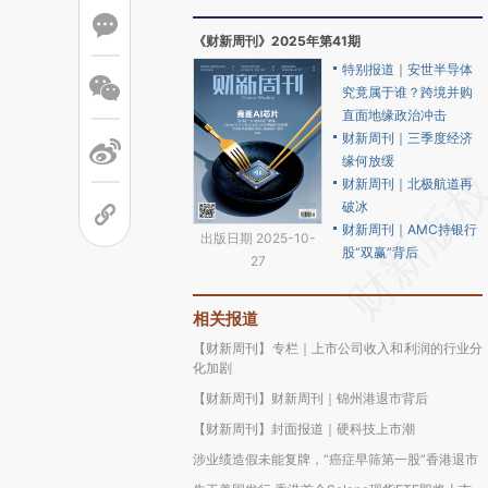
《财新周刊》2025年第41期
特别报道｜安世半导体
究竟属于谁？跨境并购
直面地缘政治冲击
财新周刊｜三季度经济
缘何放缓
财新周刊｜北极航道再
破冰
财新周刊｜AMC持银行
出版日期 2025-10-
股“双赢”背后
27
相关报道
【财新周刊】专栏｜上市公司收入和利润的行业分
化加剧
【财新周刊】财新周刊｜锦州港退市背后
【财新周刊】封面报道｜硬科技上市潮
涉业绩造假未能复牌，“癌症早筛第一股”香港退市