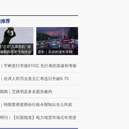
辑推荐
侵”还是“人道危机” 难
撕裂西班牙飞地休达
显影｜瓜农的漫长等待
｜
宇树发行市值610亿 先行者的加速和考验
｜
在岸人民币兑美元汇率连日升破6.75
我闻
｜
艾路明及多名股东被拘
｜
特朗普再签两份行政令限制出生公民权
周刊
｜
【封面报道】电力现货市场元年突进