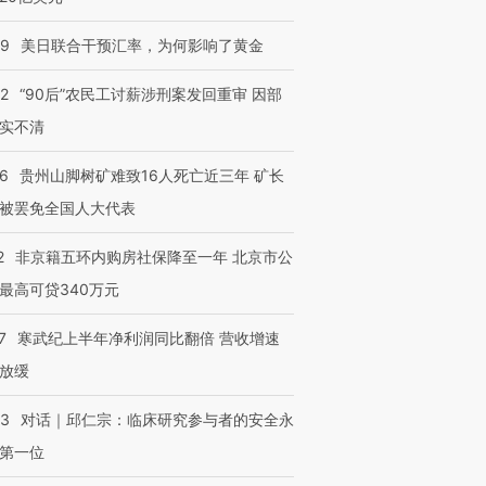
09
美日联合干预汇率，为何影响了黄金
32
“90后”农民工讨薪涉刑案发回重审 因部
实不清
36
贵州山脚树矿难致16人死亡近三年 矿长
被罢免全国人大代表
2
非京籍五环内购房社保降至一年 北京市公
最高可贷340万元
7
寒武纪上半年净利润同比翻倍 营收增速
放缓
53
对话｜邱仁宗：临床研究参与者的安全永
第一位