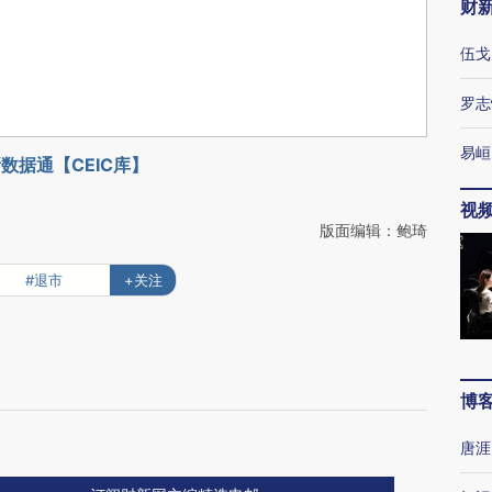
财
伍戈
罗志
易峘
数据通【CEIC库】
视
版面编辑：鲍琦
#退市
+关注
博
唐涯