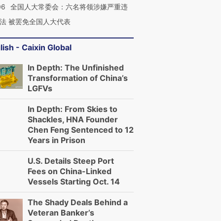
06
全国人大常委会：六名将领涉嫌严重违
法 被罢免全国人大代表
lish - Caixin Global
In Depth: The Unfinished
Transformation of China’s
LGFVs
In Depth: From Skies to
Shackles, HNA Founder
Chen Feng Sentenced to 12
Years in Prison
U.S. Details Steep Port
Fees on China-Linked
Vessels Starting Oct. 14
The Shady Deals Behind a
Veteran Banker’s