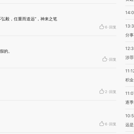
14:
不弘毅，任重而道远“，神来之笔
13:
6
·
回复
分事
12:
假的。
涉罪
·
回复
11:1
积金
2
·
回复
11:0
逐季
10:
6
·
回复
远是