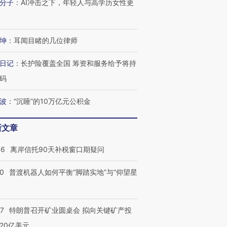
分子
：
AI冲击之下，年轻人与高学历女性更
坤
：
耳闻目睹的几位律师
日记
：
长护险覆盖全国 筹资和服务给予将持
码
波
：
“沉睡”的10万亿元公积金
新文章
46
离岸信托90天补税窗口期疑问
00
普渡机器人如何平衡“脚踏实地”与“仰望星
？
57
特朗普召开矿业圆桌会 拟向关键矿产投
20亿美元