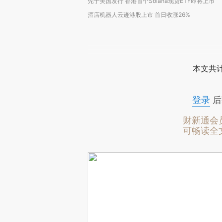
先于美国发行 香港首个Solana现货ETF即将上市
酒店机器人云迹港股上市 首日收涨26%
本文共计
登录
后
财新通会
可畅读全