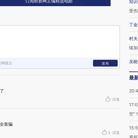
订阅财新网主编精选电邮
知识
受伤
丁金
村夫
续加
吴晓
新网观点
发布
最
了
20:
·
回复
17:
空”
全靠骗
15:
3
·
回复
资超