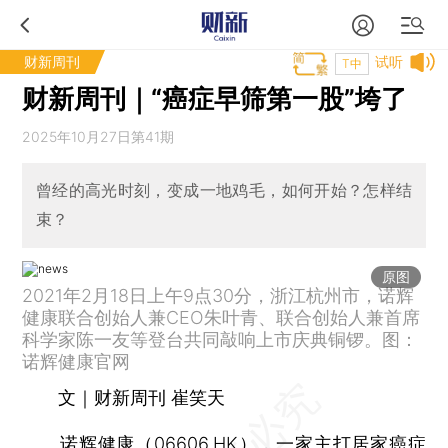
财新周刊
试听
T中
财新周刊｜“癌症早筛第一股”垮了
2025年10月27日第41期
曾经的高光时刻，变成一地鸡毛，如何开始？怎样结
束？
原图
2021年2月18日上午9点30分，浙江杭州市，诺辉
健康联合创始人兼CEO朱叶青、联合创始人兼首席
科学家陈一友等登台共同敲响上市庆典铜锣。图：
诺辉健康官网
文｜财新周刊 崔笑天
诺辉健康
（
06606.HK
），一家主打居家癌症