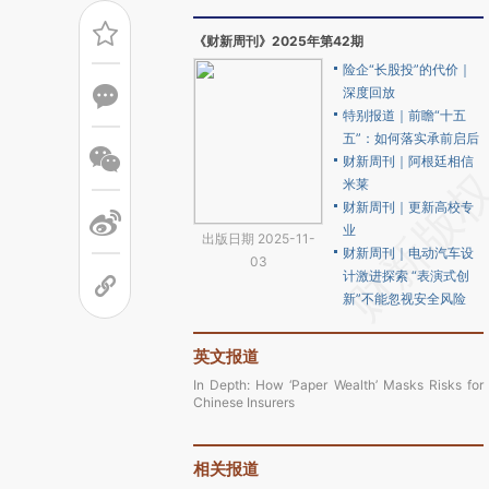
《财新周刊》2025年第42期
险企“长股投”的代价｜
深度回放
特别报道｜前瞻“十五
五”：如何落实承前启后
财新周刊｜阿根廷相信
米莱
财新周刊｜更新高校专
业
出版日期 2025-11-
财新周刊｜电动汽车设
03
计激进探索 “表演式创
新”不能忽视安全风险
英文报道
In Depth: How ‘Paper Wealth’ Masks Risks for
Chinese Insurers
相关报道