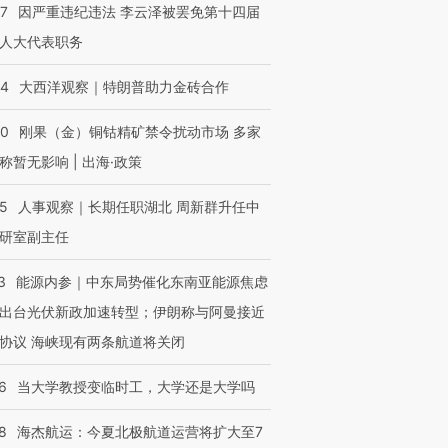
07
因严重违纪违法 李云泽被罢免第十四届
人大代表职务
44
大西洋观察｜特朗普助力金砖合作
40
刚果（金）铜钴精矿禁令扰动市场 多家
称暂无影响 | 出海·政策
25
人事观察｜长期任职湖北 周新群升任中
研室副主任
3
能源内参｜中东局势催化东南亚能源焦虑
出台光伏新政加速转型；伊朗称与阿曼接近
协议 海峡现有两条航道将关闭
6
当大学教授变临时工，大学还是大学吗
8
海杰航运：今夏北极航道运营将扩大至7