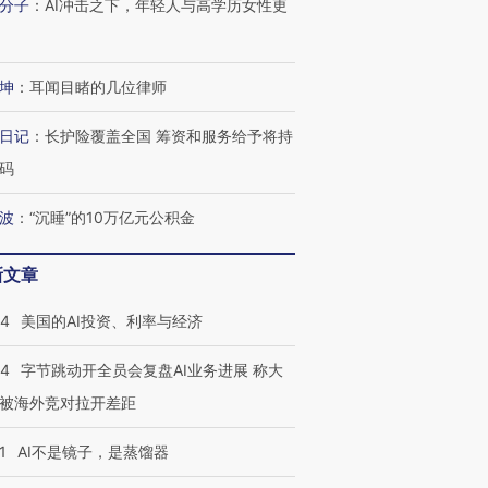
分子
：
AI冲击之下，年轻人与高学历女性更
坤
：
耳闻目睹的几位律师
日记
：
长护险覆盖全国 筹资和服务给予将持
码
波
：
“沉睡”的10万亿元公积金
新文章
44
美国的AI投资、利率与经济
44
字节跳动开全员会复盘AI业务进展 称大
被海外竞对拉开差距
1
AI不是镜子，是蒸馏器