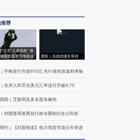
辑推荐
侵”还是“人道危机” 难
撕裂西班牙飞地休达
显影｜瓜农的漫长等待
｜
宇树发行市值610亿 先行者的加速和考验
｜
在岸人民币兑美元汇率连日升破6.75
我闻
｜
艾路明及多名股东被拘
｜
特朗普再签两份行政令限制出生公民权
周刊
｜
【封面报道】电力现货市场元年突进