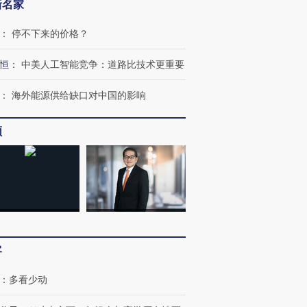
新名家
：
停不下来的价格？
恒
：
中美人工智能竞争：道路比技术更重要
：
海外能源供给缺口对中国的影响
频
客
：
多看少动