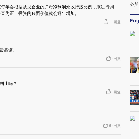
条船
值每年会根据被投企业的归母净利润乘以持股比例，来进行调
一直为正，投资的账面价值就会逐年增加。
Eng
1
·
回复
最靠谱。
·
回复
制止吗？
·
回复
6
·
回复