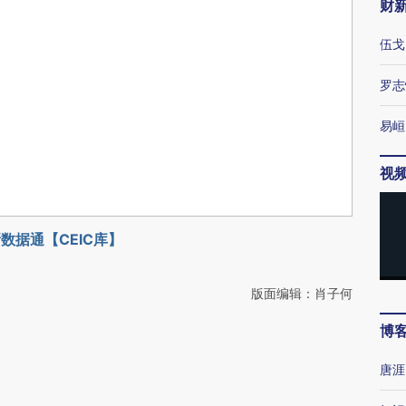
财
伍戈
罗志
易峘
视
数据通【CEIC库】
版面编辑：肖子何
博
唐涯