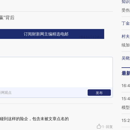
知识
受伤
赢”背后
丁金
订阅财新网主编精选电邮
村夫
续加
吴晓
最
16:
新网观点
发布
15:
模型
碰到这样的险企，包含未被文章点名的
15:2
1
·
回复