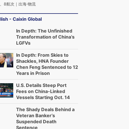
、8航次｜出海·物流
lish - Caixin Global
In Depth: The Unfinished
Transformation of China’s
LGFVs
In Depth: From Skies to
Shackles, HNA Founder
Chen Feng Sentenced to 12
Years in Prison
U.S. Details Steep Port
Fees on China-Linked
Vessels Starting Oct. 14
The Shady Deals Behind a
Veteran Banker’s
Suspended Death
Sentence