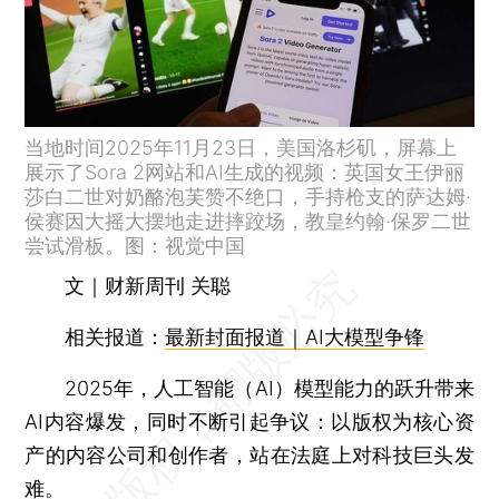
当地时间2025年11月23日，美国洛杉矶，屏幕上
展示了Sora 2网站和AI生成的视频：英国女王伊丽
莎白二世对奶酪泡芙赞不绝口，手持枪支的萨达姆·
侯赛因大摇大摆地走进摔跤场，教皇约翰·保罗二世
尝试滑板。图：视觉中国
文｜财新周刊 关聪
相关报道：
最新封面报道｜AI大模型争锋
2025年，人工智能（AI）模型能力的跃升带来
AI内容爆发，同时不断引起争议：以版权为核心资
产的内容公司和创作者，站在法庭上对科技巨头发
难。