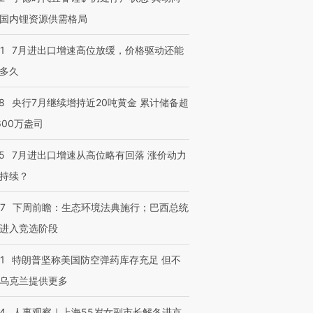
国内锂资源供需格局
1
7月进出口增速高位放缓，价格驱动还能
多久
8
央行7月继续增持近20吨黄金 累计储备超
600万盎司
5
7月进出口增速从高位略有回落 涨价动力
持续？
07
下周前瞻：生态环境法典施行；巴西总统
进入竞选阶段
1
特朗普坚称美国防空弹药库存充足 但不
乌克兰提供更多
24
人事观察｜上海55岁女副市长解冬进京