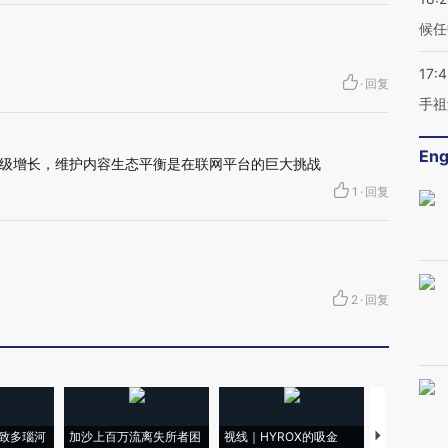
候任
17:
·
回复
手祖
Eng
级增长，维护内容生态平衡是在联网平台的巨大挑战
1
·
回复
2
·
回复
致多瑙河
加沙上百万流离失所者困
视线｜HYROX的吸金
马航飞行员