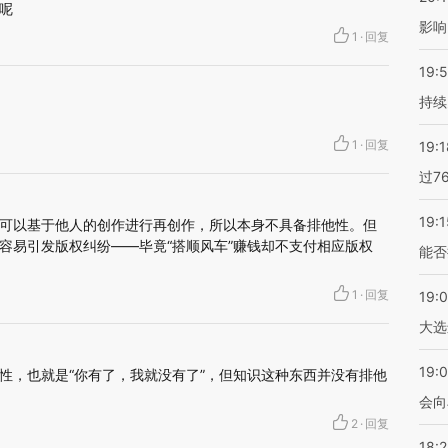
呢
影响
1
·
回复
19:5
持续
1
·
回复
19:1
过7
19:1
可以基于他人的创作进行再创作，所以本身不具备排他性。但
容易引发版权纠纷——毕竟“搭顺风车”赚钱却不支付相应版权
能否
1
·
回复
19:
大选
19:0
性，也就是“你有了，我就没有了”，但知识这种东西并没有排他
会向
2
·
回复
18: