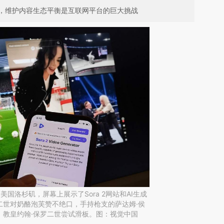
，维护内容生态平衡是互联网平台的巨大挑战
，美国洛杉矶，屏幕上展示了Sora 2网站和AI生成
二世对奶酪泡芙赞不绝口，手持枪支的萨达姆·侯
，教皇约翰·保罗二世尝试滑板。图：视觉中国