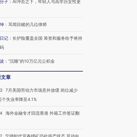
分子
：
AI冲击之下，年轻人与高学历女性更
坤
：
耳闻目睹的几位律师
日记
：
长护险覆盖全国 筹资和服务给予将持
码
波
：
“沉睡”的10万亿元公积金
新文章
43
7月美国劳动力市场意外放缓 岗位减少
3万个失业率降至4.1%
14
海外金融专才回流香港 外籍工作签证翻
2
宁德时代宜春锂矿仍处停产状态 其动向