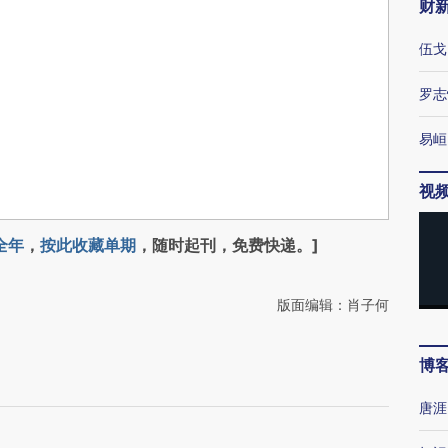
财
伍戈
罗志
易峘
视
全年
，
按此收藏单期
，随时起刊，免费快递。]
版面编辑：肖子何
博
唐涯