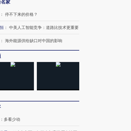
新名家
：
停不下来的价格？
恒
：
中美人工智能竞争：道路比技术更重要
：
海外能源供给缺口对中国的影响
频
客
：
多看少动