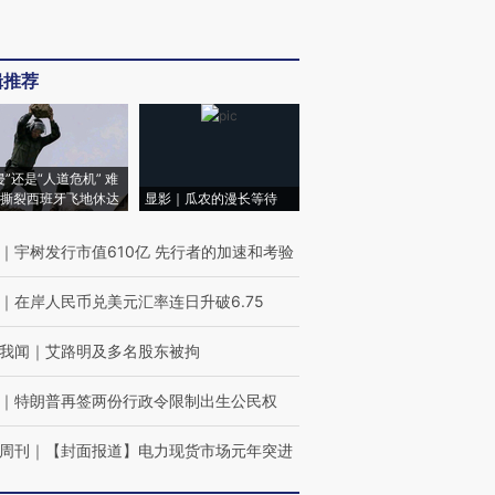
辑推荐
侵”还是“人道危机” 难
撕裂西班牙飞地休达
显影｜瓜农的漫长等待
｜
宇树发行市值610亿 先行者的加速和考验
｜
在岸人民币兑美元汇率连日升破6.75
我闻
｜
艾路明及多名股东被拘
｜
特朗普再签两份行政令限制出生公民权
周刊
｜
【封面报道】电力现货市场元年突进