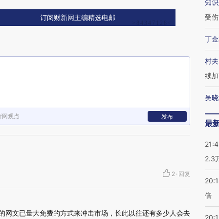
知识
受伤
订阅财新网主编精选电邮
丁金
村夫
续加
吴晓
新网观点
发布
最
21:
2.
2
·
回复
20:
倍
I写的网文已量大免费的方式来冲击市场，长此以往还有多少人会去
20:1