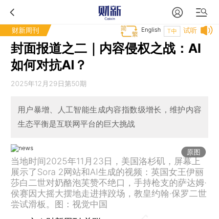
财新周刊
English
试听
T中
封面报道之二｜内容侵权之战：AI
如何对抗AI？
2025年12月29日第50期
用户暴增、人工智能生成内容指数级增长，维护内容
生态平衡是互联网平台的巨大挑战
原图
当地时间2025年11月23日，美国洛杉矶，屏幕上
展示了Sora 2网站和AI生成的视频：英国女王伊丽
莎白二世对奶酪泡芙赞不绝口，手持枪支的萨达姆·
侯赛因大摇大摆地走进摔跤场，教皇约翰·保罗二世
尝试滑板。图：视觉中国