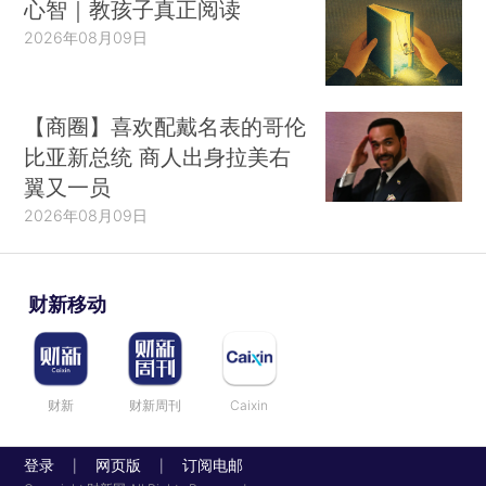
心智｜教孩子真正阅读
2026年08月09日
【商圈】喜欢配戴名表的哥伦
比亚新总统 商人出身拉美右
翼又一员
2026年08月09日
财新移动
财新
财新周刊
Caixin
登录
网页版
订阅电邮
|
|