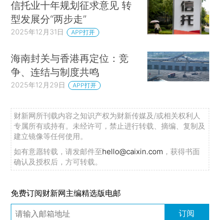
信托业十年规划征求意见 转
型发展分“两步走”
2025年12月31日
APP打开
海南封关与香港再定位：竞
争、连结与制度共鸣
2025年12月29日
APP打开
财新网所刊载内容之知识产权为财新传媒及/或相关权利人
专属所有或持有。未经许可，禁止进行转载、摘编、复制及
建立镜像等任何使用。
如有意愿转载，请发邮件至
hello@caixin.com
，获得书面
确认及授权后，方可转载。
免费订阅财新网主编精选版电邮
订阅