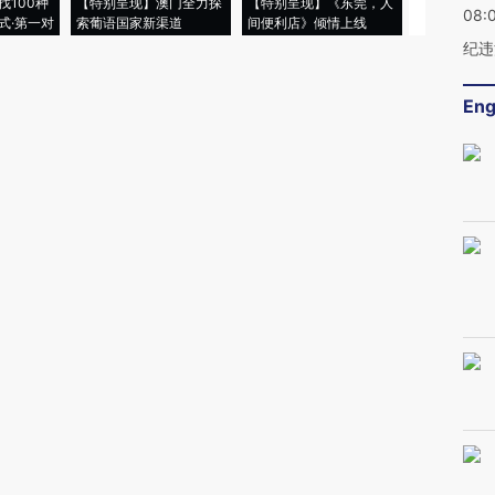
找100种
【特别呈现】澳门全力探
【特别呈现】《东莞，人
会，让数智科
08:
式·第一对
索葡语国家新渠道
间便利店》倾情上线
业
纪违
Eng