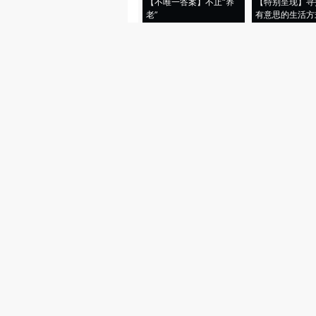
【不唯一答案】不止“养
【特别呈现】寻
老”
有意思的生活方