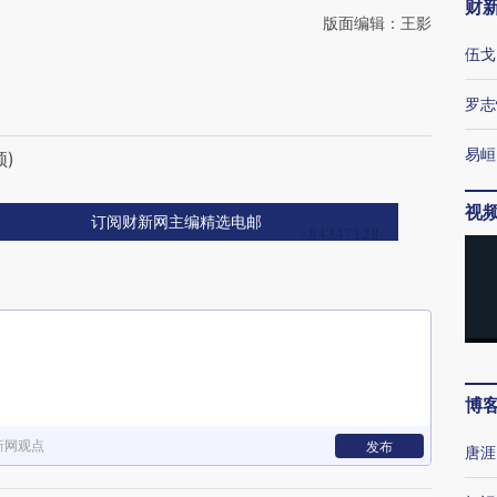
财
版面编辑：王影
伍戈
罗志
易峘
)
视
订阅财新网主编精选电邮
博
新网观点
发布
唐涯