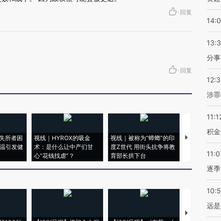
·
回复
14:
13:
分事
·
回复
12:
涉罪
11:1
积金
失所者困
视线｜HYROX的吸金
视线｜被称为“蟑螂”的印
视线｜“入侵
高温引发健
术：是什么让中产们甘
度Z世代 用街头抗争将教
机”？难民潮
11:0
心“花钱找虐”？
育部长拱下台
飞地休达
逐季
10:
远是
【推广】走