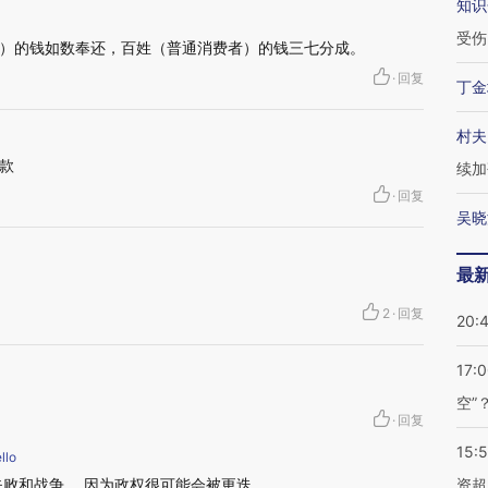
知识
受伤
）的钱如数奉还，百姓（普通消费者）的钱三七分成。
·
回复
丁金
村夫
款
续加
·
回复
吴晓
最
2
·
回复
20:
17:
空”
·
回复
15:
llo
败和战争。 因为政权很可能会被更迭。
资超