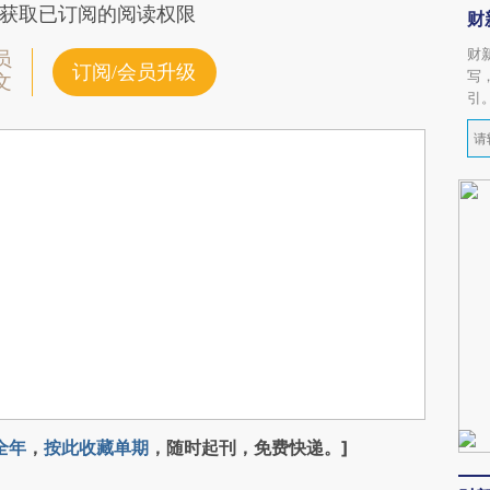
获取已订阅的阅读权限
财
财
员
订阅/会员升级
写
文
引
全年
，
按此收藏单期
，随时起刊，免费快递。]