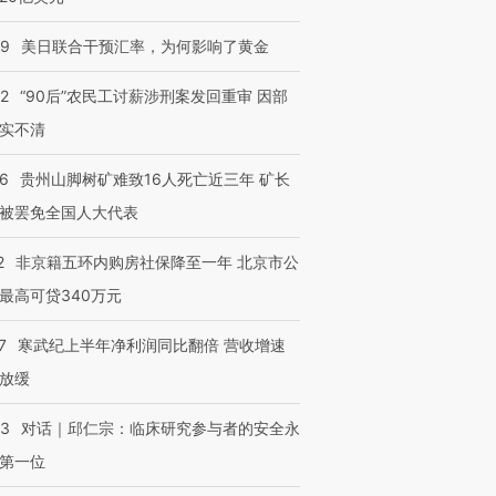
09
美日联合干预汇率，为何影响了黄金
32
“90后”农民工讨薪涉刑案发回重审 因部
实不清
36
贵州山脚树矿难致16人死亡近三年 矿长
被罢免全国人大代表
2
非京籍五环内购房社保降至一年 北京市公
最高可贷340万元
”还是“人道危
湖北宜昌局部短时降雨
哈尔滨遭遇短时极端强降
撕裂西班牙
128毫米 紧急转移近
雨 3小时累计雨量超80毫
秘鲁纳斯
7
寒武纪上半年净利润同比翻倍 营收增速
4000人
米
13人遇难
放缓
53
对话｜邱仁宗：临床研究参与者的安全永
第一位
进第四届链博
【商旅对话】华住集团