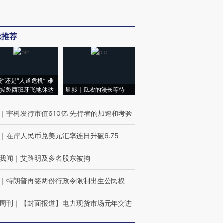
辑推荐
侵”还是“人道危机” 难
撕裂西班牙飞地休达
显影｜瓜农的漫长等待
｜
宇树发行市值610亿 先行者的加速和考验
｜
在岸人民币兑美元汇率连日升破6.75
我闻
｜
艾路明及多名股东被拘
｜
特朗普再签两份行政令限制出生公民权
周刊
｜
【封面报道】电力现货市场元年突进