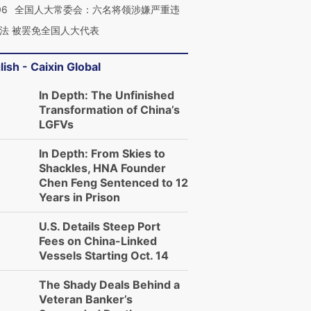
技“链”接产
【特别呈现】寻找100种
CFO：不靠规模取胜，华
【特别呈
06
全国人大常委会：六名将领涉嫌严重违
有意思的生活方式·第三对
住三大增长引擎是什么？
有意思的
法 被罢免全国人大代表
lish - Caixin Global
In Depth: The Unfinished
Transformation of China’s
LGFVs
In Depth: From Skies to
Shackles, HNA Founder
Chen Feng Sentenced to 12
Years in Prison
U.S. Details Steep Port
Fees on China-Linked
Vessels Starting Oct. 14
The Shady Deals Behind a
Veteran Banker’s