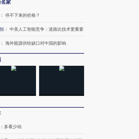
新名家
：
停不下来的价格？
恒
：
中美人工智能竞争：道路比技术更重要
：
海外能源供给缺口对中国的影响
频
客
：
多看少动