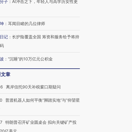
分子
：
AI冲击之下，年轻人与高学历女性更
坤
：
耳闻目睹的几位律师
日记
：
长护险覆盖全国 筹资和服务给予将持
码
波
：
“沉睡”的10万亿元公积金
新文章
46
离岸信托90天补税窗口期疑问
00
普渡机器人如何平衡“脚踏实地”与“仰望星
？
57
特朗普召开矿业圆桌会 拟向关键矿产投
20亿美元