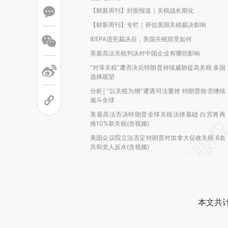
【财新周刊】封面报道｜关税战长期化
【财新周刊】专栏｜评估美国关税裁决影响
IEEPA违宪裁决后，美国关税前景如何
美最高法关税判决对中国企业有哪些影响
“对等关税”遭否决后特朗普持续威胁提高关税 多国
选择观望
分析│“以关税为纲”遭遇司法重挫 特朗普能否继续
顽斗全球
美最高法否决特朗普全球关税法律基础 白宫将再
推10%新关税(含视频)
美国众议院立法否定特朗普对加拿大征收关税 6名
共和党人反水(含视频)
本文共计