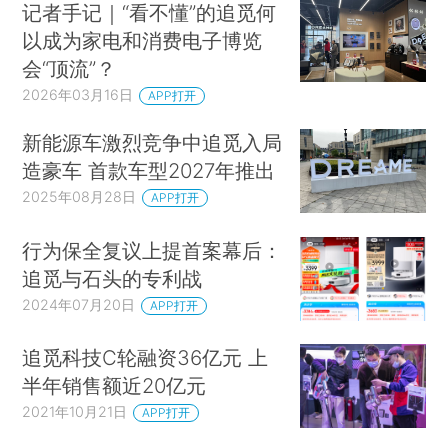
记者手记｜“看不懂”的追觅何
以成为家电和消费电子博览
会“顶流”？
2026年03月16日
APP打开
新能源车激烈竞争中追觅入局
造豪车 首款车型2027年推出
2025年08月28日
APP打开
行为保全复议上提首案幕后：
追觅与石头的专利战
2024年07月20日
APP打开
追觅科技C轮融资36亿元 上
半年销售额近20亿元
2021年10月21日
APP打开