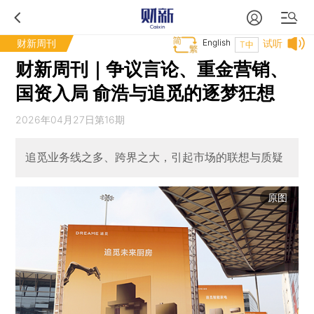
财新周刊
English
试听
T中
财新周刊｜争议言论、重金营销、
国资入局 俞浩与追觅的逐梦狂想
2026年04月27日第16期
追觅业务线之多、跨界之大，引起市场的联想与质疑
原图