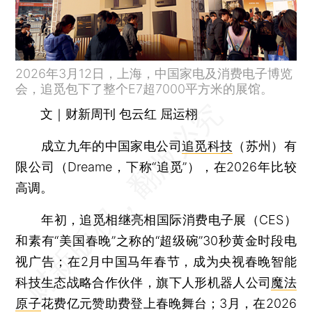
2026年3月12日，上海，中国家电及消费电子博览
会，追觅包下了整个E7超7000平方米的展馆。
文｜财新周刊 包云红 屈运栩
成立九年的中国家电公司
追觅科技
（苏州）有
限公司（Dreame，下称“追觅”），在2026年比较
高调。
年初，追觅相继亮相国际消费电子展（CES）
和素有“美国春晚”之称的“超级碗”30秒黄金时段电
视广告；在2月中国马年春节，成为央视春晚智能
科技生态战略合作伙伴，旗下人形机器人公司
魔法
原子
花费亿元赞助费登上春晚舞台；3月，在2026