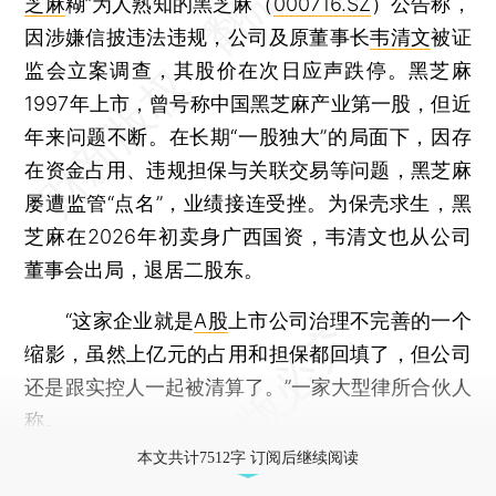
芝麻
糊”为人熟知的黑芝麻（
000716.SZ
）公告称，
因涉嫌信披违法违规，公司及原董事长
韦清文
被证
监会立案调查，其股价在次日应声跌停。黑芝麻
1997年上市，曾号称中国黑芝麻产业第一股，但近
年来问题不断。在长期“一股独大”的局面下，因存
在资金占用、违规担保与关联交易等问题，黑芝麻
屡遭监管“点名”，业绩接连受挫。为保壳求生，黑
芝麻在2026年初卖身广西国资，韦清文也从公司
董事会出局，退居二股东。
“这家企业就是
A股
上市公司治理不完善的一个
缩影，虽然上亿元的占用和担保都回填了，但公司
还是跟实控人一起被清算了。”一家大型律所合伙人
称。
本文共计7512字 订阅后继续阅读