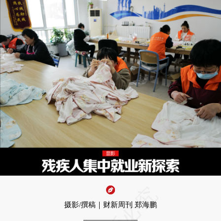
摄影/撰稿｜财新周刊 郑海鹏