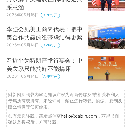
系意涵
2026年05月15日
APP打开
李强会见美工商界代表：把中
美合作共赢的纽带联结得更紧
2026年05月14日
APP打开
习近平为特朗普举行宴会：中
美关系只能搞好不能搞坏
2026年05月14日
APP打开
财新网所刊载内容之知识产权为财新传媒及/或相关权利人
专属所有或持有。未经许可，禁止进行转载、摘编、复制及
建立镜像等任何使用。
如有意愿转载，请发邮件至
hello@caixin.com
，获得书面
确认及授权后，方可转载。