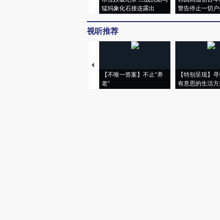
猛犸象化石接连露出
警告停止一切户
视听推荐
【不唯一答案】不止“养
【特别呈现】寻
老”
有意思的生活方