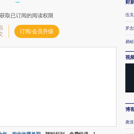
财
伍戈
获取已订阅的阅读权限
员
罗志
订阅/会员升级
文
易峘
视
博
唐涯