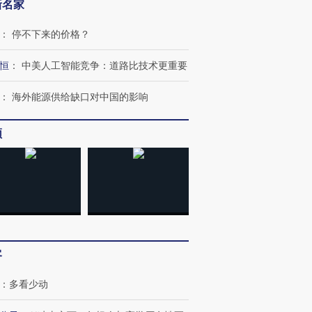
新名家
：
停不下来的价格？
恒
：
中美人工智能竞争：道路比技术更重要
：
海外能源供给缺口对中国的影响
频
客
：
多看少动