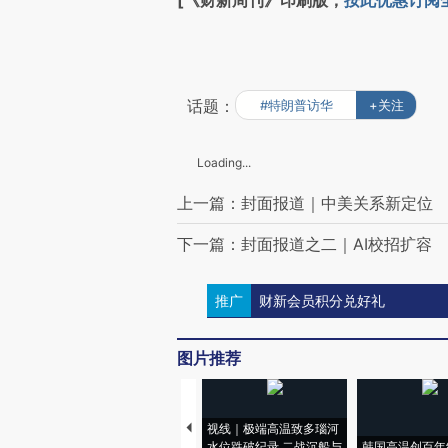
[《财新周刊》印刷版，
按此优惠订阅
话题：
#特朗普访华
+关注
Loading...
上一篇：封面报道｜中美关系新定位
下一篇：封面报道之二｜AI校招扩容
推广
财新会员积分兑好礼
图片推荐
视线｜极端高温致多瑙河
水位跌破纪录 二战沉船与
韩国高温创百年