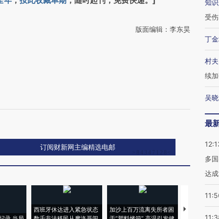
全年
，
按此收藏单期
，随时起刊，免费快递。]
知识
受伤
版面编辑：李东昊
丁金
村夫
续加
吴晓
最
12:1
订阅财新网主编精选电邮
多国
达成
11:5
西班牙休达进入紧急状态
加沙上百万流离失所者困
视线｜HYR
11:3
纪录 当局
数千非法移民从摩洛哥闯
于“塑料烤箱” 高温引发健
术：是什么