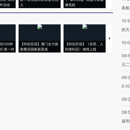
外活动
入
康危机
心“花钱找虐
条船
10:
的天
【推广】走
10:
找100种
【特别呈现】澳门全力探
【特别呈现】《东莞，人
会，让数智科
式·第一对
索葡语国家新渠道
间便利店》倾情上线
业
09:
元二
09:
0.1
09:
08:
速和