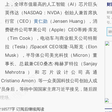
上，全球市值最高的人工智能（AI）芯片巨头
财
英伟达（NASDAQ：NVDA）创始人兼首席执
财
写
行官（CEO）
黄仁勋
（Jensen Huang），消
引
费硬件公司苹果公司（Apple）CEO蒂姆·库克
（Tim Cook），电动车与商业航天公司特斯
拉（Tesla）/SpaceX CEO埃隆·马斯克（Elon
Musk），半导体公司美光科技（Micron）董
事长、总裁兼CEO桑杰·梅赫罗特拉（Sanjay
Mehrotra）和芯片设计公司高通
Cristiano Amon）等一众美国科技公司创始人或
官员身后，等待中国国家主席习近平接见，随后跟
现场。
10577字 订阅后继续阅读