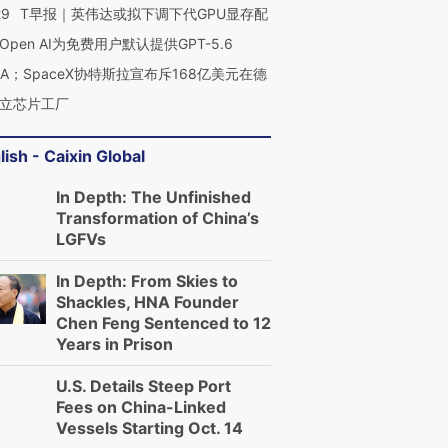
29
T早报｜英伟达或拟下调下代GPU显存配
Open AI为免费用户默认提供GPT-5.6
NA；SpaceX协特斯拉宣布斥168亿美元在德
立芯片工厂
lish - Caixin Global
In Depth: The Unfinished
Transformation of China’s
LGFVs
In Depth: From Skies to
Shackles, HNA Founder
Chen Feng Sentenced to 12
Years in Prison
U.S. Details Steep Port
Fees on China-Linked
Vessels Starting Oct. 14