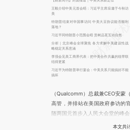
【财新周刊】封面报道｜中美关系新定位
王毅介绍中美元首会晤：习近平主席应邀于今秋访
美
特朗普结束对华国事访问 中美大豆协议能否顺利
落地？
习近平同特朗普小范围会晤 赏树品茗互动自然
分析｜北京峰会全球聚焦 各方求解中美建设性战
略稳定关系意涵
李强会见美工商界代表：把中美合作共赢的纽带联
结得更紧
习近平为特朗普举行宴会：中美关系只能搞好不能
搞坏
（Qualcomm）总裁兼CEO安蒙（
高管，并排站在美国政府参访的
随两国元首步入人民大会堂的峰会
本文共计