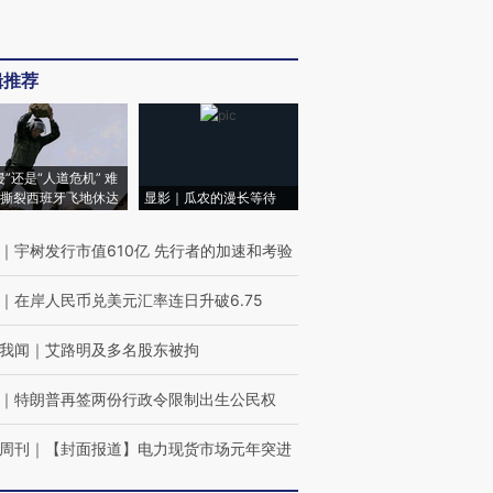
辑推荐
侵”还是“人道危机” 难
撕裂西班牙飞地休达
显影｜瓜农的漫长等待
｜
宇树发行市值610亿 先行者的加速和考验
｜
在岸人民币兑美元汇率连日升破6.75
我闻
｜
艾路明及多名股东被拘
｜
特朗普再签两份行政令限制出生公民权
周刊
｜
【封面报道】电力现货市场元年突进