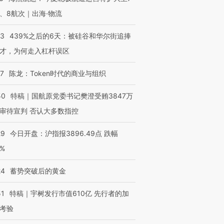
”？
毒品
育部长拱下台
13人遇难
、8航次｜出海·物流
53
439%之后的6天：被硅谷和华尔街追捧
才，为何走入杠杆误区
进第四届链博
【商旅对话】华住集团
07
陈龙：Token时代的商业与组织
技“链”接产
【特别呈现】寻找100种
CFO：不靠规模取胜，华
【特别呈
有意思的生活方式·第三对
住三大增长引擎是什么？
有意思的
50
特稿｜国航原党委书记樊澄受贿3847万
审待宣判 否认大多数指控
29
今日开盘：沪指报3896.49点 跌幅
0%
24
蓄势突破后的黄金
51
特稿｜宇树发行市值610亿 先行者的加
考验