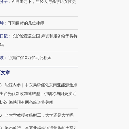
分子
：
AI冲击之下，年轻人与高学历女性更
坤
：
耳闻目睹的几位律师
日记
：
长护险覆盖全国 筹资和服务给予将持
码
波
：
“沉睡”的10万亿元公积金
新文章
3
能源内参｜中东局势催化东南亚能源焦虑
出台光伏新政加速转型；伊朗称与阿曼接近
协议 海峡现有两条航道将关闭
6
当大学教授变临时工，大学还是大学吗
OX的吸金
马航飞行员跨国走私7万
视线｜被称为“蟑螂”的印
8
海杰航运：今夏北极航道运营将扩大至7
让中产们甘
粒摇头丸 尿检体内含3种
度Z世代 用街头抗争将教
秘鲁纳斯