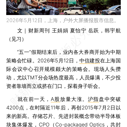
2026年5月12日，上海，户外大屏播报股市信息。
文｜财新周刊 王娟娟 夏怡宁 岳跃，韩宇航
（见习）
“五一”假期结束后，业内各大券商开始为中期
策略会忙碌。2026年5月12日，
中信建投
在上海国
际会议中心召开规模颇大的策略会。现场人头攒
动，尤以TMT分会场热度最高，人员爆满，不少投
资者靠墙而立或挤在门口，探着身子听会。
就在前一天，
A股
放量大涨。
沪指
盘中突破
4200点，在时隔近11年后，再创2015年7月2日以
来的新高。存储芯片、先进封装概念带动半导体板
块集体爆发，CPO（Co-packaged Optics，共封