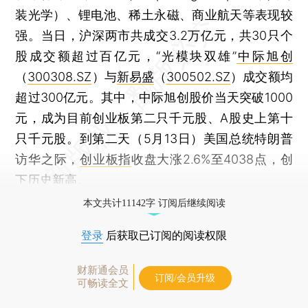
装光学）、锂电池、稀土永磁、商业航天等表现较
强。当日，沪深两市共成交3.2万亿元，共30只个
股成交额超过百亿元，“光模块双雄”
中际旭创
（
300308.SZ
）与
新易盛
（
300502.SZ
）成交额均
超过300亿元。其中，中际旭创股价当天突破1000
元，成为目前创业板第二只千元股、A股史上第十
只千元股。到第二天（5月13日）美国总统特朗普
访华之际，
创业板指
收盘大涨2.6%至4038点，创
下历史新高。
本文共计11142字 订阅后继续阅读
登录
后获取已订阅的阅读权限
财新通会员
订阅/会员升级
可畅读全文