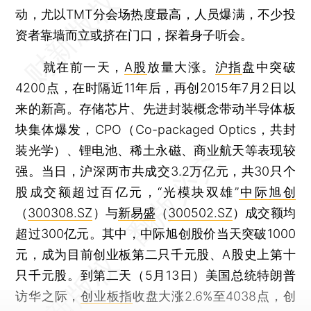
动，尤以TMT分会场热度最高，人员爆满，不少投
资者靠墙而立或挤在门口，探着身子听会。
就在前一天，
A股
放量大涨。
沪指
盘中突破
4200点，在时隔近11年后，再创2015年7月2日以
来的新高。存储芯片、先进封装概念带动半导体板
块集体爆发，CPO（Co-packaged Optics，共封
装光学）、锂电池、稀土永磁、商业航天等表现较
强。当日，沪深两市共成交3.2万亿元，共30只个
股成交额超过百亿元，“光模块双雄”
中际旭创
（
300308.SZ
）与
新易盛
（
300502.SZ
）成交额均
超过300亿元。其中，中际旭创股价当天突破1000
元，成为目前创业板第二只千元股、A股史上第十
只千元股。到第二天（5月13日）美国总统特朗普
访华之际，
创业板指
收盘大涨2.6%至4038点，创