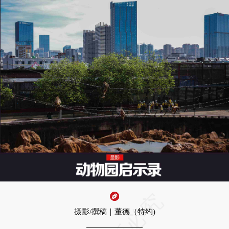
摄影/撰稿｜董德（特约)