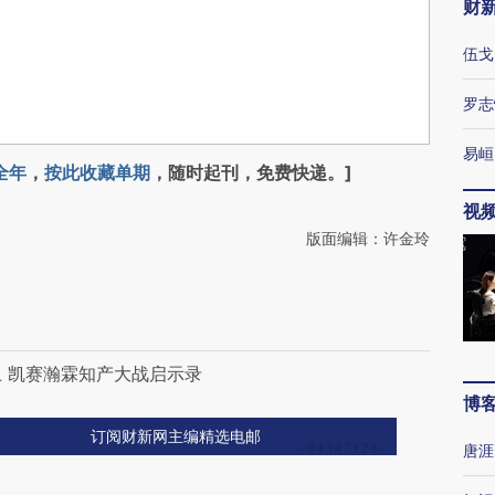
财
伍戈
罗志
易峘
全年
，
按此收藏单期
，随时起刊，免费快递。]
视
版面编辑：许金玲
上 凯赛瀚霖知产大战启示录
博
订阅财新网主编精选电邮
唐涯