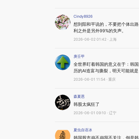
Cindy8926
想到阳和平说的，不要把个体出路
利之外是另外99%的失声。
2026-06-02 01:42 · 上海
庚壬甲
全世界盯着韩国的意义在于：韩国
历的AI造富与撕裂，明天可能就
2026-06-01 11:54 · 重庆
森夏恩
韩股太疯狂了
2026-06-01 09:10 · 辽宁
夏虫自语冰
韩国股市崩不崩我不关注，倒是韩