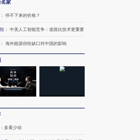
新名家
：
停不下来的价格？
恒
：
中美人工智能竞争：道路比技术更重要
：
海外能源供给缺口对中国的影响
频
客
：
多看少动