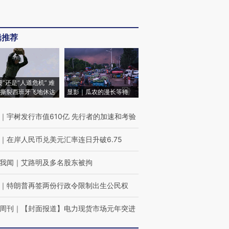
辑推荐
侵”还是“人道危机” 难
撕裂西班牙飞地休达
显影｜瓜农的漫长等待
｜
宇树发行市值610亿 先行者的加速和考验
｜
在岸人民币兑美元汇率连日升破6.75
我闻
｜
艾路明及多名股东被拘
｜
特朗普再签两份行政令限制出生公民权
周刊
｜
【封面报道】电力现货市场元年突进