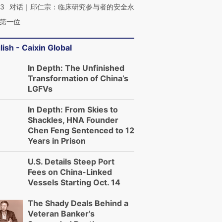
53
对话｜邱仁宗：临床研究参与者的安全永
第一位
lish - Caixin Global
In Depth: The Unfinished
Transformation of China’s
LGFVs
In Depth: From Skies to
Shackles, HNA Founder
Chen Feng Sentenced to 12
Years in Prison
U.S. Details Steep Port
Fees on China-Linked
Vessels Starting Oct. 14
The Shady Deals Behind a
Veteran Banker’s