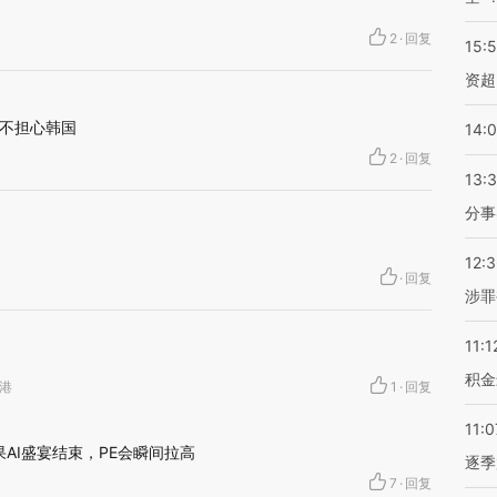
2
·
回复
15:
资超
不担心韩国
14:
2
·
回复
13:
分事
12:
·
回复
涉罪
11:1
积金
香港
1
·
回复
11:0
AI盛宴结束，PE会瞬间拉高
逐季
7
·
回复