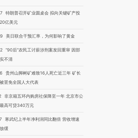
57
特朗普召开矿业圆桌会 拟向关键矿产投
20亿美元
09
美日联合干预汇率，为何影响了黄金
32
“90后”农民工讨薪涉刑案发回重审 因部
实不清
36
贵州山脚树矿难致16人死亡近三年 矿长
被罢免全国人大代表
2
非京籍五环内购房社保降至一年 北京市公
最高可贷340万元
7
寒武纪上半年净利润同比翻倍 营收增速
放缓