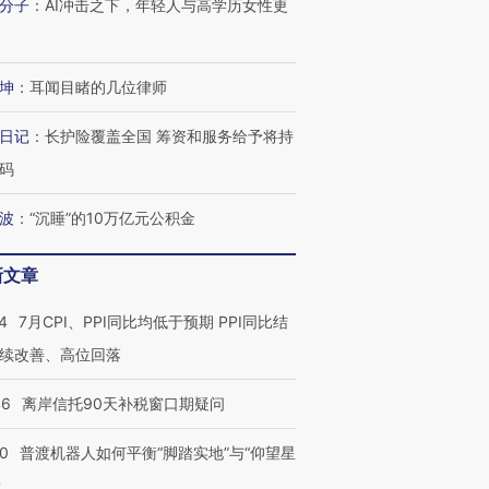
分子
：
AI冲击之下，年轻人与高学历女性更
坤
：
耳闻目睹的几位律师
日记
：
长护险覆盖全国 筹资和服务给予将持
码
波
：
“沉睡”的10万亿元公积金
新文章
4
7月CPI、PPI同比均低于预期 PPI同比结
续改善、高位回落
46
离岸信托90天补税窗口期疑问
00
普渡机器人如何平衡“脚踏实地”与“仰望星
？