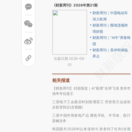
《财新周刊》2026年第21期
财新周刊｜中国电动车
深入欧洲
财新周刊｜围堵违规跨
境炒股
财新周刊｜“AI牛”席卷韩
国
财新周刊｜美伊和谈临
界点
出版日期 2026-06-
01
相关报道
【财新周刊】封面报道｜AI“船票”全球飞涨 资本市
场争夺估值王
三星电子工会最后时刻暂缓罢工 劳资双方达成初
步薪资协议(含视频)
三星中国停售家电产品 聚焦手机、半导体、医疗
器械业务
韩国股市2026年以来涨80% 谁拿到了红利(含视