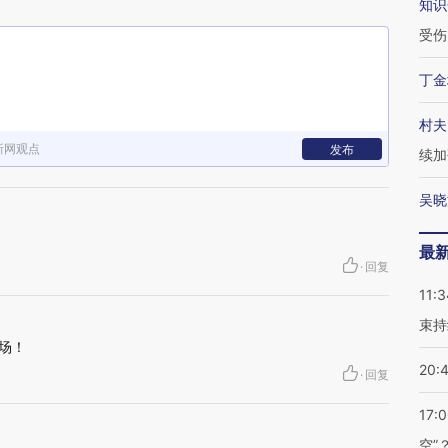
知识
受伤
丁金
村夫
新网观点
发布
续加
吴晓
最
·
回复
11:3
束持
场！
20:
·
回复
17:
空”