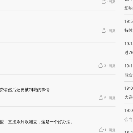
·
回复
影响
19:5
持续
·
回复
19:1
过7
19:1
3
·
回复
能否
19:
费者然后还要被制裁的事情
大选
5
·
回复
19:0
会向
盟，直接杀到欧洲去，这是一个好办法。
1
·
回复
18: