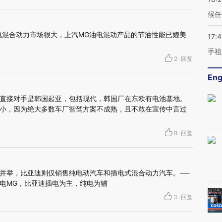
候任
电混合动力市场很大，上汽MG油电混动产品的节油性能已媲美
17:
？
手祖
2
·
回复
Eng
直接对手是韩国起亚，包括现代，韩国厂在东欧有电池基地。
小，因为绝大多数车厂智驾方案不成熟，且不敢在宣传中言过
8
·
回复
并举，比亚迪则仅销售纯电动汽车和插电式混合动力汽车。—-
电MG，比亚迪插电为主，纯电为辅
3
·
回复