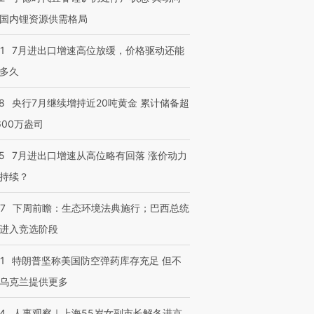
国内锂资源供需格局
1
7月进出口增速高位放缓，价格驱动还能
多久
8
央行7月继续增持近20吨黄金 累计储备超
600万盎司
5
7月进出口增速从高位略有回落 涨价动力
持续？
07
下周前瞻：生态环境法典施行；巴西总统
进入竞选阶段
1
特朗普坚称美国防空弹药库存充足 但不
乌克兰提供更多
24
人事观察｜上海55岁女副市长解冬进京