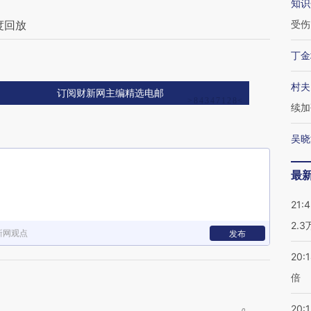
知识
度回放
受伤
丁金
村夫
订阅财新网主编精选电邮
续加
吴晓
最
21:
2.
新网观点
发布
20:
倍
20:1