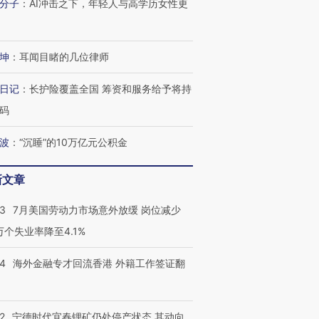
分子
：
AI冲击之下，年轻人与高学历女性更
坤
：
耳闻目睹的几位律师
日记
：
长护险覆盖全国 筹资和服务给予将持
码
波
：
“沉睡”的10万亿元公积金
新文章
43
7月美国劳动力市场意外放缓 岗位减少
3万个失业率降至4.1%
14
海外金融专才回流香港 外籍工作签证翻
2
宁德时代宜春锂矿仍处停产状态 其动向