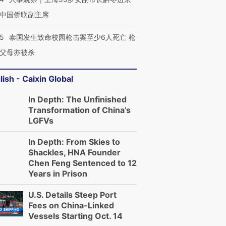
中国侨联副主席
45
泰国发生致命校园枪击案至少6人死亡 枪
父母亦被杀
lish - Caixin Global
In Depth: The Unfinished
Transformation of China’s
LGFVs
In Depth: From Skies to
Shackles, HNA Founder
Chen Feng Sentenced to 12
Years in Prison
U.S. Details Steep Port
Fees on China-Linked
Vessels Starting Oct. 14