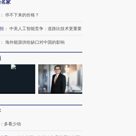
新名家
：
停不下来的价格？
恒
：
中美人工智能竞争：道路比技术更重要
：
海外能源供给缺口对中国的影响
频
客
：
多看少动