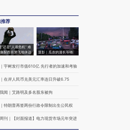
辑推荐
侵”还是“人道危机” 难
撕裂西班牙飞地休达
显影｜瓜农的漫长等待
｜
宇树发行市值610亿 先行者的加速和考验
｜
在岸人民币兑美元汇率连日升破6.75
我闻
｜
艾路明及多名股东被拘
｜
特朗普再签两份行政令限制出生公民权
周刊
｜
【封面报道】电力现货市场元年突进