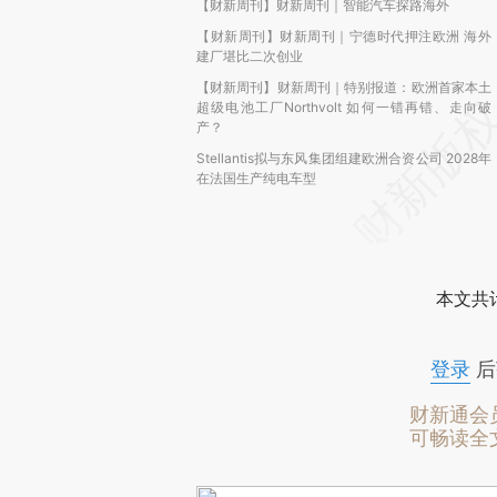
【财新周刊】财新周刊｜智能汽车探路海外
【财新周刊】财新周刊｜宁德时代押注欧洲 海外
建厂堪比二次创业
【财新周刊】财新周刊｜特别报道：欧洲首家本土
超级电池工厂Northvolt 如何一错再错、走向破
产？
Stellantis拟与东风集团组建欧洲合资公司 2028年
在法国生产纯电车型
本文共计
登录
后
财新通会
可畅读全