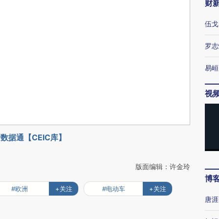
财
伍戈
罗志
易峘
视
数据通【CEIC库】
版面编辑：许金玲
博
#欧洲
+关注
#电动车
+关注
唐涯