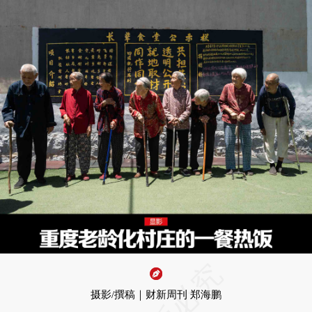
摄影/撰稿｜财新周刊 郑海鹏