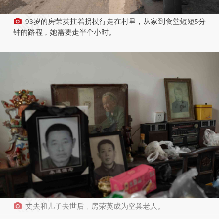
93岁的房荣英拄着拐杖行走在村里，从家到食堂短短5分
钟的路程，她需要走半个小时。
丈夫和儿子去世后，房荣英成为空巢老人。