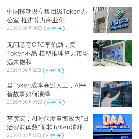
中国移动设立集团级Token办
公室 推进算力商业化
2026年06月30日
APP打开
无问芯穹CTO李伯勋：卖
Token不易 模型推理算力市场
远未饱和
2026年06月12日
APP打开
当Token成本高过人工，AI平
替故事如何演绎
2026年06月09日
APP打开
李彦宏：AI时代度量衡应为“日
活智能体数”而非Token消耗
2026年05月13日
APP打开