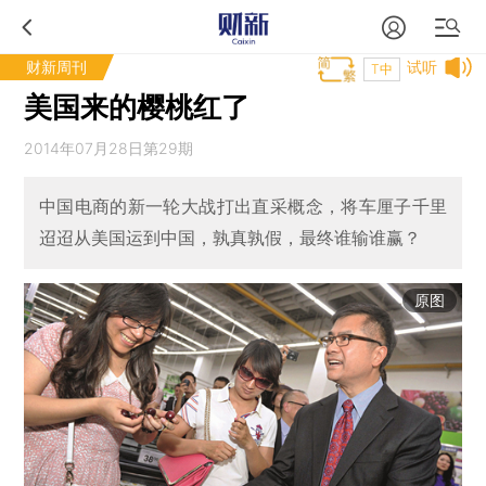
财新周刊
试听
T中
美国来的樱桃红了
2014年07月28日第29期
中国电商的新一轮大战打出直采概念，将车厘子千里
迢迢从美国运到中国，孰真孰假，最终谁输谁赢？
原图