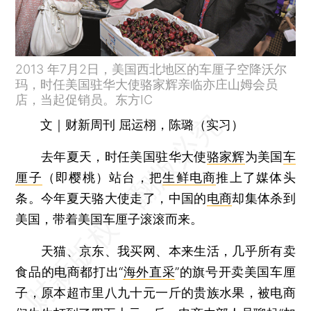
2013 年7月2日，美国西北地区的车厘子空降沃尔
玛，时任美国驻华大使骆家辉亲临亦庄山姆会员
店，当起促销员。东方IC
文｜财新周刊 屈运栩，陈璐（实习）
去年夏天，时任美国驻华大使
骆家辉
为美国
车
厘子
（即樱桃）站台，把
生鲜电商
推上了媒体头
条。今年夏天骆大使走了，中国的
电商
却集体杀到
美国，带着美国车厘子滚滚而来。
天猫、京东、我买网、本来生活，几乎所有卖
食品的电商都打出“
海外直采
”的旗号开卖美国车厘
子，原本超市里八九十元一斤的贵族水果，被电商