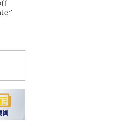
ff
nter’