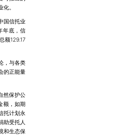
业化。
中国信托业
3年年底，信
129.17
论，与各类
会的正能量
自然保护公
金额，如期
信托计划永
捐助受托人
境和生态保