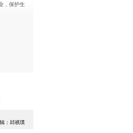
业，保护生
】
辑：邱祺璞