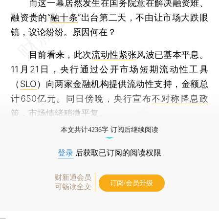
而这一幕居然发生在国务院意在解决融资难、
融资贵的“
融十条
”出台第二天，不由让市场大跌眼
镜，议论纷纷。原因何在？
目前看来，此次
流动性紧张
风波已基本平息。
11月21日，央行通过公开市场短期流动性工具
（
SLO
）向两家金融机构提供流动性支持，金额总
计650亿元。同日傍晚，央行宣布
不对称降息政
策
，市场情绪稍微平复。
本文共计4236字 订阅后继续阅读
登录
后获取已订阅的阅读权限
财新通会员
订阅/会员升级
可畅读全文