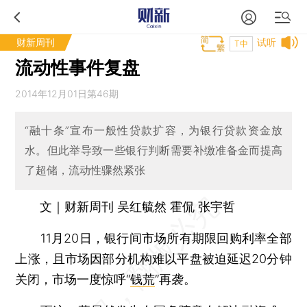
财新周刊
试听
T中
流动性事件复盘
2014年12月01日第46期
“融十条”宣布一般性贷款扩容，为银行贷款资金放
水。但此举导致一些银行判断需要补缴准备金而提高
了超储，流动性骤然紧张
文｜财新周刊 吴红毓然 霍侃 张宇哲
11月20日，银行间市场所有期限回购利率全部
上涨，且市场因部分机构难以平盘被迫延迟20分钟
关闭，市场一度惊呼“
钱荒
”再袭。