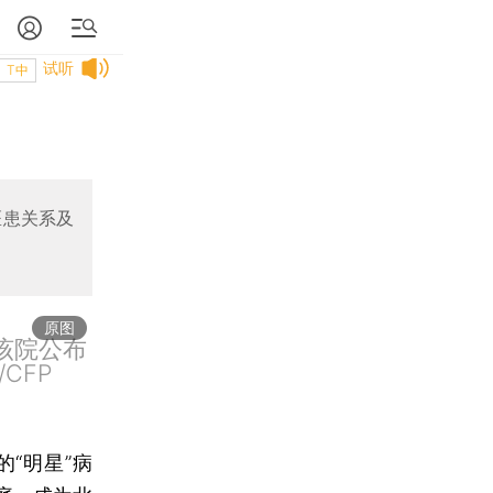
试听
T中
医患关系及
原图
在该院公布
CFP
的“明星”病