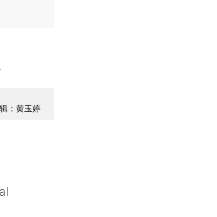
】
辑：黄玉婷
al