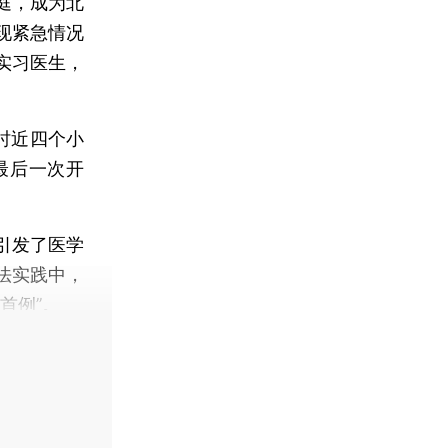
庭，成为北
现紧急情况
实习医生，
时近四个小
最后一次开
引发了医学
法实践中，
首例”。