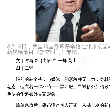
3月18日，美国前国务卿基辛格在北京接受
新视频节目《舒立时间》专访。
文｜财新周刊 胡舒立 王烁 黄山
图｜王攀
眼前的
基辛格
，与媒体上的形象并无二致：身材
老态，但衣着一丝不苟——黑西服、白衬衫外加精致
典型的华盛顿外交家形象。
简单寒暄后，采访迅速切入正题，从基辛格的新