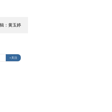
辑：黄玉婷
+关注