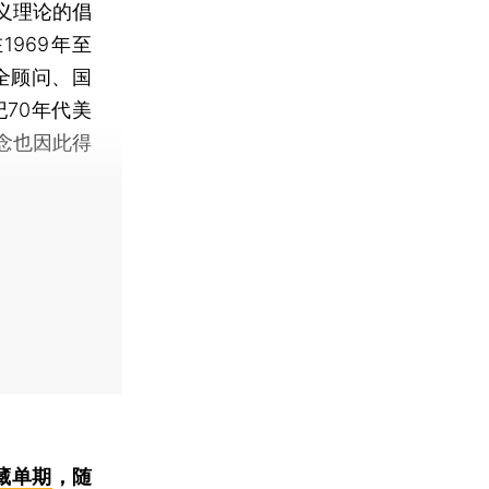
主义理论的倡
969年至
全顾问、国
70年代美
念也因此得
藏单期
，随