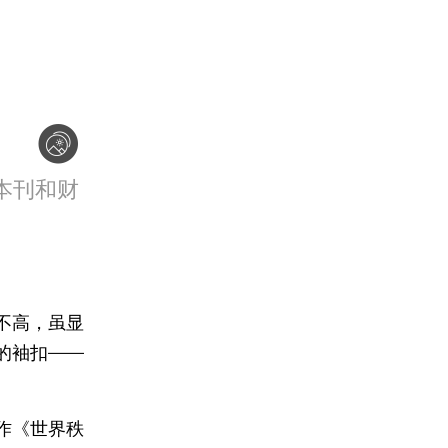
本刊和财
不高，虽显
的袖扣——
作《世界秩