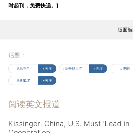
时起刊，免费快递。]
版面编
话题：
#乌克兰
+关注
#基辛格百年风云
+关注
#伊朗
#新加坡
+关注
阅读英文报道
Kissinger: China, U.S. Must 'Lead in
Cooperation'