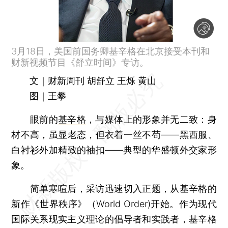
3月18日，美国前国务卿基辛格在北京接受本刊和
财新视频节目《舒立时间》专访。
文｜财新周刊 胡舒立 王烁 黄山
图｜王攀
眼前的
基辛格
，与媒体上的形象并无二致：身
材不高，虽显老态，但衣着一丝不苟——黑西服、
白衬衫外加精致的袖扣——典型的华盛顿外交家形
象。
简单寒暄后，采访迅速切入正题，从基辛格的
新作《世界秩序》（World Order)开始。作为现代
国际关系现实主义理论的倡导者和实践者，基辛格