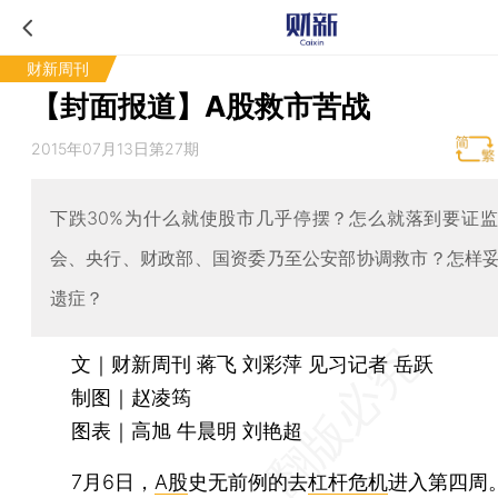
财新周刊
【封面报道】A股救市苦战
2015年07月13日第27期
下跌30%为什么就使股市几乎停摆？怎么就落到要证
会、央行、财政部、国资委乃至公安部协调救市？怎样
遗症？
文｜财新周刊 蒋飞 刘彩萍 见习记者 岳跃
制图｜赵凌筠
图表｜高旭 牛晨明 刘艳超
7月6日，
A股
史无前例的去
杠杆危机
进入第四周