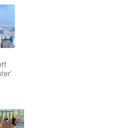
ff
nter’