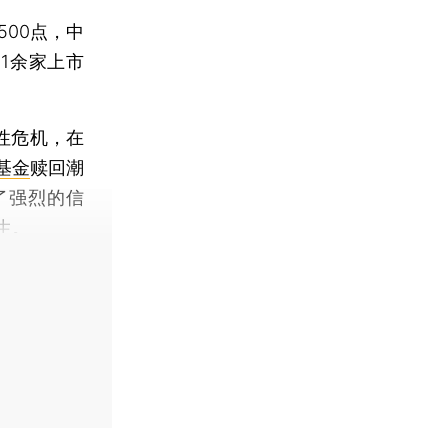
500点，中
1余家上市
性危机，在
基金
赎回潮
了强烈的信
生。