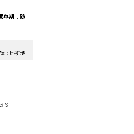
藏单期
，随
辑：邱祺璞
a's