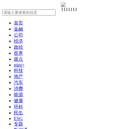
首页
金融
公司
经济
政经
世界
观点
mini+
科技
地产
汽车
消费
能源
健康
环科
民生
ESG
专题