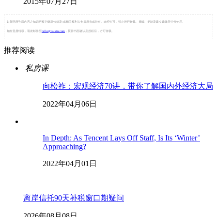
2015年07月27日
财新网所刊载内容之知识产权为财新传媒及/或相关权利人专属所有或持有。未经许可，禁止进行转载、摘编、复制及建立镜像等任何使用。
如有意愿转载，请发邮件至
hello@caixin.com
，获得书面确认及授权后，方可转载。
推荐阅读
私房课
向松祚：宏观经济70讲，带你了解国内外经济大局
2022年04月06日
In Depth: As Tencent Lays Off Staff, Is Its ‘Winter’
Approaching?
2022年04月01日
离岸信托90天补税窗口期疑问
2026年08月08日