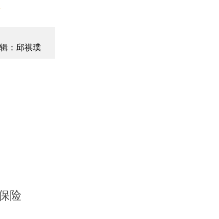
】
辑：邱祺璞
保险