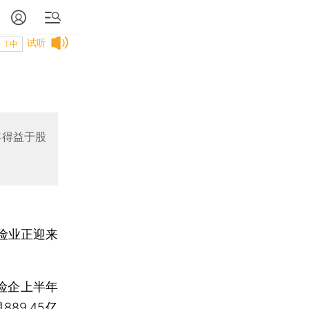
试听
T中
年得益于股
险业正迎来
险企上半年
89.45亿