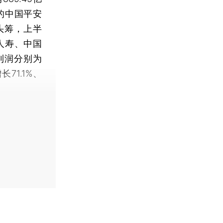
的中国平安
头筹，上半
国人寿、中国
利润分别为
长71.1%、