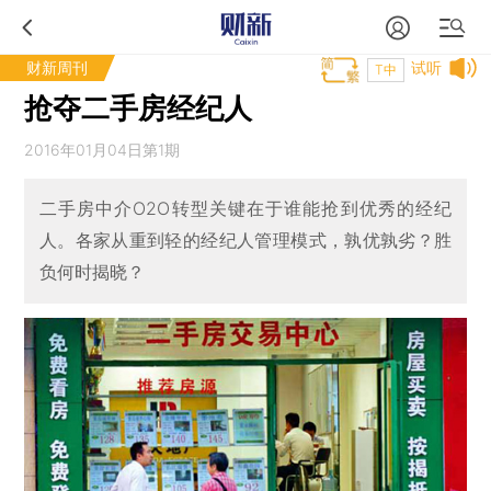
财新周刊
试听
T中
抢夺二手房经纪人
2016年01月04日第1期
二手房中介O2O转型关键在于谁能抢到优秀的经纪
人。各家从重到轻的经纪人管理模式，孰优孰劣？胜
负何时揭晓？