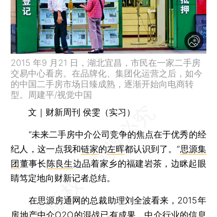
2015 年9 月21 日，湖北宜昌，市民在一家二手房
交易中心看房。在品牌化、集团化运营之后，如今
的中国二手房市场日臻成熟，逐渐开始向电商转
型。周建平/视觉中国
文｜财新周刊 侯雯（实习）
“未来二手房中介公司竞争的焦点在于优秀的经
纪人，这一点我和
链家
的
左晖
都认识到了。”
思源集
团
董事长
陈良生
边品着家乡的福建岩茶，边眯起眼
睛笃定地向财新记者总结。
在思源房通网的总裁助理刘全波看来，2015年
房地产中介
O2O的混战已有成果，中介行业的信息