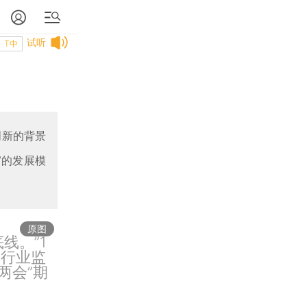
试听
T中
创新的背景
”的发展模
原图
线。”1
银行业监
两会”期