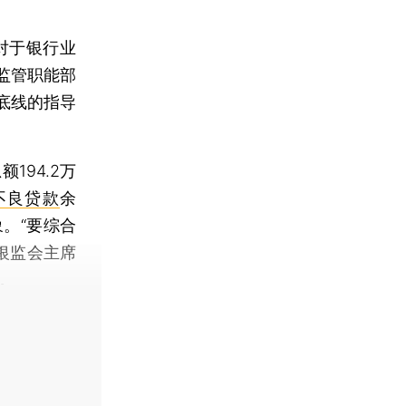
年对于银行业
监管职能部
底线的指导
94.2万
不良贷款
余
。“要综合
银监会主席
示。