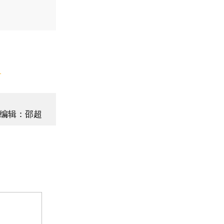
】
编辑：邵超