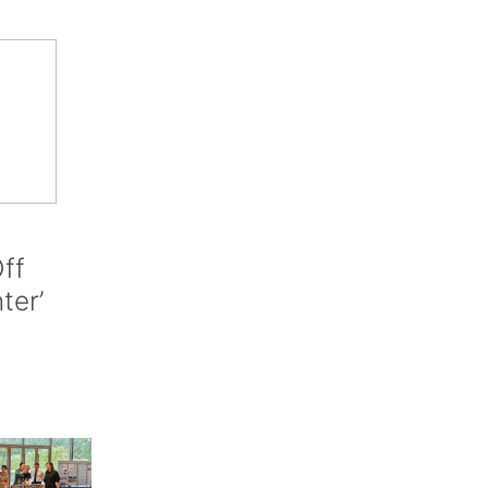
ff
nter’