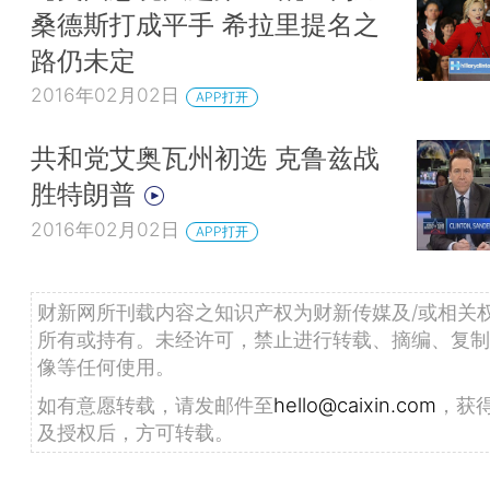
桑德斯打成平手 希拉里提名之
路仍未定
2016年02月02日
APP打开
共和党艾奥瓦州初选 克鲁兹战
胜特朗普
2016年02月02日
APP打开
财新网所刊载内容之知识产权为财新传媒及/或相关
所有或持有。未经许可，禁止进行转载、摘编、复制
像等任何使用。
如有意愿转载，请发邮件至
hello@caixin.com
，获
及授权后，方可转载。