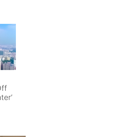
ff
nter’