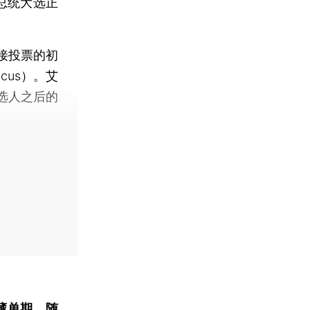
总统大选正
接投票的初
cus）。艾
选人之后的
藏单期
，随