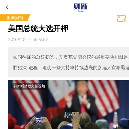
财新周刊
美国总统大选开柙
2016年02月15日第6期
如同往届的总统初选，艾奥瓦党团会议的最重要功能就是
胜劣汰”进程，迫使一些支持率持续垫底的参选人宣布退
订阅后播放完整视频