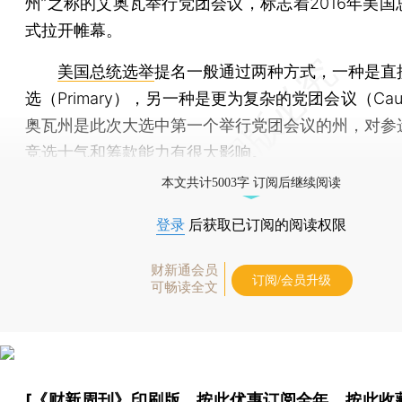
州”之称的艾奥瓦举行党团会议，标志着2016年美国
式拉开帷幕。
美国总统选举
提名一般通过两种方式，一种是直
选（Primary），另一种是更为复杂的党团会议（Cau
奥瓦州是此次大选中第一个举行党团会议的州，对参
竞选士气和筹款能力有很大影响。
本文共计5003字 订阅后继续阅读
登录
后获取已订阅的阅读权限
财新通会员
订阅/会员升级
可畅读全文
[《财新周刊》印刷版，
按此优惠订阅全年
，
按此收