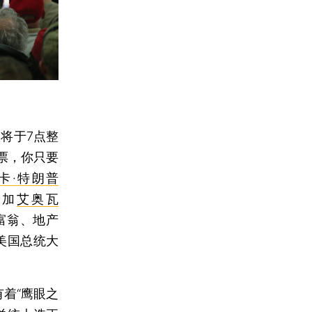
将于7点整
票，你只要
卡·特朗普
参加
艾奥瓦
富翁、地产
在美国总统大
着“鹰眼之