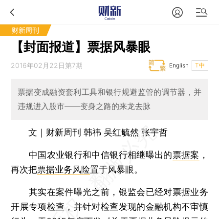
财新周刊
【封面报道】票据风暴眼
2016年02月22日第7期
English
T中
票据变成融资套利工具和银行规避监管的调节器，并
违规进入股市——变身之路的来龙去脉
文｜财新周刊 韩祎 吴红毓然 张宇哲
中国农业银行和中信银行相继曝出的
票据案
，
再次把
票据业务风险
置于风暴眼。
其实在案件曝光之前，银监会已经对票据业务
开展专项检查，并针对检查发现的金融机构不审慎