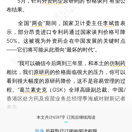
5月，针对
外资药企
原研药的“价格谈判”有望公
布结果。
全国“
两会
”期间，国家卫计委主任
李斌
曾表
示，部分昂贵进口专利药通过国家谈判价格可降
50%。这被视为外资药企在中国发展的关键时点
——它们将可能从此滑向“最坏的时代”。
“我可以确信今后两到三年里，和本土的
仿制药
相比，我们
原研药
的价格面临很大的压力，你可以
看到很大幅度的原研药降价，这不是容易管理的过
程。”
葛兰素史克
（GSK）全球高级副总裁、中国/
香港区处方药及疫苗业务总经理季海威对财新记者
表示。
本文共计6597字 订阅后继续阅读
登录
后获取已订阅的阅读权限