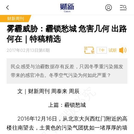
财新周刊
雾霾威胁：霾锁愁城 危害几何 出路
何在｜特稿精选
2017年02月13日第6期
试听
T中
民众感受与治霾数据存有反差，只因冬季重污染频发
带来的感官冲击。冬季空气污染为何如此严重？
文｜财新周刊 周泰来 周辰
上篇：霾锁愁城
2016年12月16日，从北京大兴西红门附近的高
楼往南望去，土黄色的污染气团犹如一堵厚厚的墙