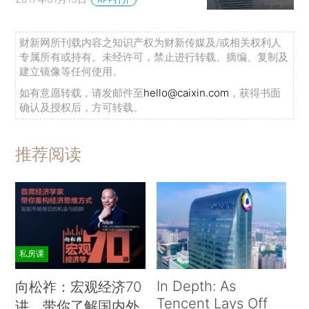
财新网所刊载内容之知识产权为财新传媒及/或相关权利人
专属所有或持有。未经许可，禁止进行转载、摘编、复制及
建立镜像等任何使用。
如有意愿转载，请发邮件至
hello@caixin.com
，获得书面
确认及授权后，方可转载。
推荐阅读
私房课
In Depth: As
向松祚：宏观经济70
Tencent Lays Off
讲，带你了解国内外