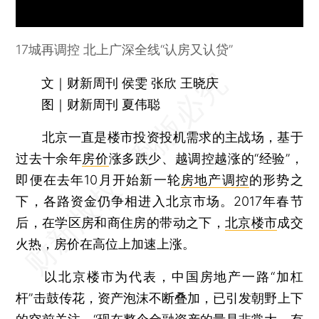
17城再调控 北上广深全线“认房又认贷”
文｜财新周刊 侯雯 张欣 王晓庆
图｜财新周刊 夏伟聪
北京一直是楼市投资投机需求的主战场，基于
过去十余年
房价
涨多跌少、越调控越涨的“经验”，
即便在去年10月开始新一轮
房地产调控
的形势之
下，各路资金仍争相进入北京市场。2017年春节
后，在学区房和商住房的带动之下，
北京楼市
成交
火热，房价在高位上加速上涨。
以北京楼市为代表，中国房地产一路“加杠
杆”击鼓传花，资产泡沫不断叠加，已引发朝野上下