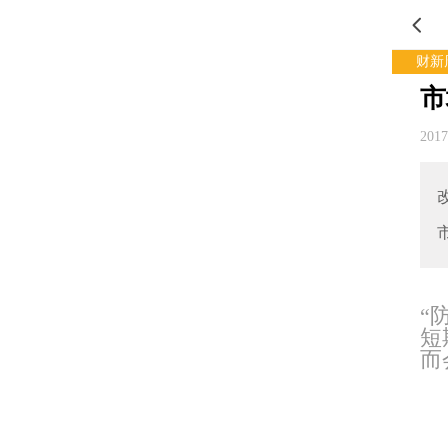
财新
市
201
“
短
而
中