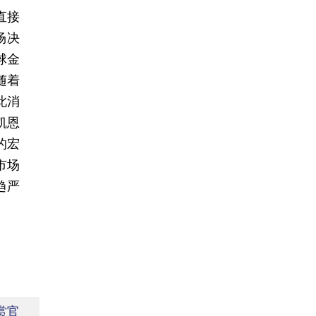
直接
场决
球金
随着
此消
凯恩
的宏
市场
趋严
赏官