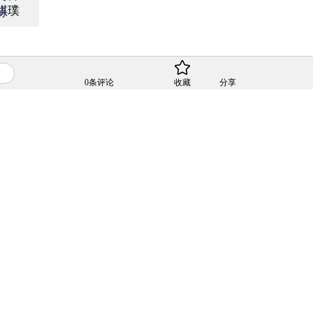
祺璞
待
0
条评论
收藏
分享
革