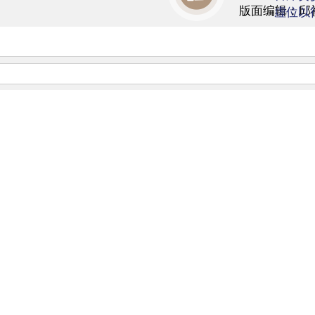
版面编辑：邱
虚位以
相关阅读
高丽：如何理解中国推进供给侧结构性改
17年03月24日
坛综述：农业供给侧结构性改
17年03月18日
坛综述：发力供给侧结构性改革
17年03月18日