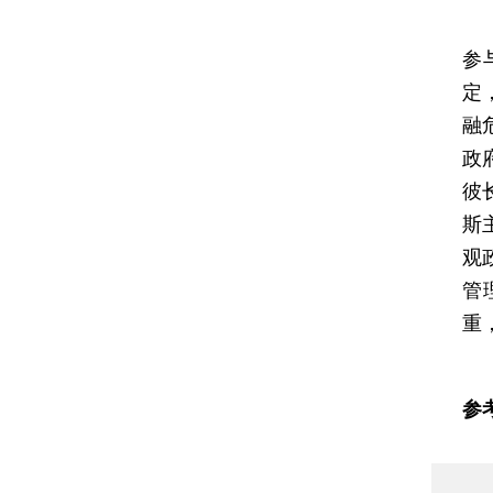
改
参
定
融
政
彼
斯
观
管
重
参